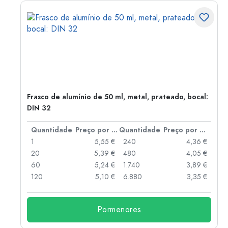
Frasco de alumínio de 50 ml, metal, prateado, bocal:
DIN 32
 por peça
Quantidade
Preço por peça
Quantidade
Preço por peça
 €
1
5,55 €
240
4,36 €
 €
20
5,39 €
480
4,05 €
 €
60
5,24 €
1.740
3,89 €
 €
120
5,10 €
6.880
3,35 €
Pormenores