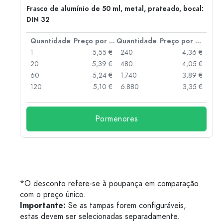
Frasco de alumínio de 50 ml, metal, prateado, bocal:
DIN 32
 por peça
Quantidade
Preço por peça
Quantidade
Preço por peça
 €
1
5,55 €
240
4,36 €
 €
20
5,39 €
480
4,05 €
 €
60
5,24 €
1.740
3,89 €
 €
120
5,10 €
6.880
3,35 €
Pormenores
*O desconto refere-se à poupança em comparação
com o preço único.
Importante:
Se as tampas forem configuráveis,
estas devem ser selecionadas separadamente.