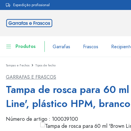
Expedição profissional
pesquisa
Saltar para a navegação principal
Produtos
Garrafas
Frascos
Recipien
Tampas e Fechos
Tipos de fecho
Garrafas
Ir para categoria Garraf
GARRAFAS E FRASCOS
Frascos
Garrafas por marca
Tampa de rosca para 60 ml
Garrafas WECK
Recipiente de armazenamento
Line', plástico HPM, branco
Louça de mesa
Garrafas por função
Número de artigo :
100039100
Frascos conta-gotas
Embalagens cosméticas
Garrafas com tampa mecân