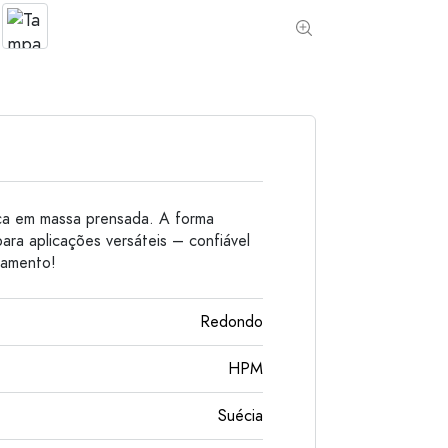
Garrafas de alumínio
ca em massa prensada. A forma
ra aplicações versáteis – confiável
namento!
Redondo
HPM
Suécia