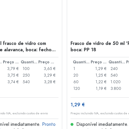
l frasco de vidro com
Frasco de vidro de 50 ml '
e alavanca, boca: fecho
boca: PP 18
anca
idade
Preço por peça
Quantidade
Preço por peça
Quantidade
Preço por peça
Quantidade
3,79 €
100
3,65 €
1
1,29 €
240
3,75 €
250
3,29 €
20
1,25 €
540
3,74 €
540
3,28 €
60
1,22 €
1.020
120
1,19 €
3.800
1,29 €
indo IVA, excluindo custos de envio
Preços incluindo IVA, excluindo custos de 
nível imediatamente.
Pronto
Disponível imediatamente