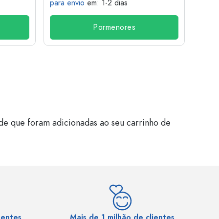
para envio
em: 1-2 dias
para 
Pormenores
de que foram adicionadas ao seu carrinho de
sentes
Mais de 1 milhão de clientes