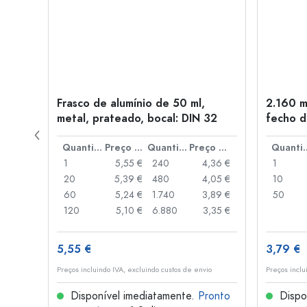
Frasco de alumínio de 50 ml,
2.160 m
a: PP
metal, prateado, bocal: DIN 32
fecho d
de alav
Preço por peça
Quantidade
Preço por peça
Quantidade
Preço por peça
Quant
,93 €
1
5,55 €
240
4,36 €
1
,88 €
20
5,39 €
480
4,05 €
10
,85 €
60
5,24 €
1.740
3,89 €
50
,74 €
120
5,10 €
6.880
3,35 €
5,55 €
3,79 €
o
Preços incluindo IVA, excluindo custos de envio
Preços inclu
onto
Disponível imediatamente.
Pronto
Dispo