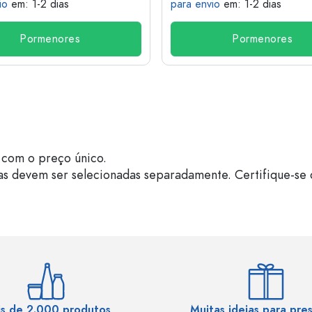
io
em: 1-2 dias
para envio
em: 1-2 dias
Pormenores
Pormenores
com o preço único.
as devem ser selecionadas separadamente. Certifique-se 
s de 2.000 produtos
Muitas ideias para pre