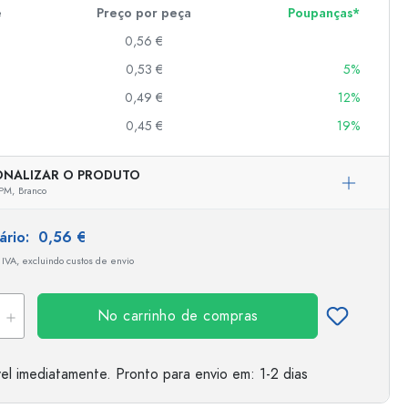
e
Preço por peça
Poupanças*
0,56 €
er
0,53 €
5%
as
0,49 €
12%
o
0,45 €
19%
s
ONALIZAR O PRODUTO
PM,
Branco
tário:
0,56 €
 IVA, excluindo custos de envio
No carrinho de compras
el imediatamente.
Pronto para envio
em: 1-2 dias