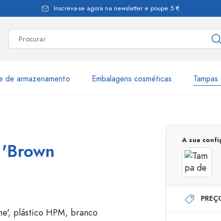
Inscreva-se agora na newsletter e poupe 5 €
te de armazenamento
Embalagens cosméticas
Tampas 
as
Mais de 2.500 produtos e 
A sua conf
 'Brown
Garrafas Estal
PREÇ
Garrafas dispensadoras
Dispensadores Airles
ica
Frascos de pulverização
Frascos com roll-on