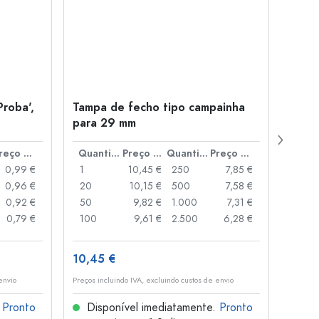
Proba',
Tampa de fecho tipo campainha
Garra
para 29 mm
Juice
boca
Preço por peça
Quantidade
Preço por peça
Quantidade
Preço por peça
0,99 €
1
10,45 €
250
7,85 €
1
0,96 €
20
10,15 €
500
7,58 €
24
0,92 €
50
9,82 €
1.000
7,31 €
72
0,79 €
100
9,61 €
2.500
6,28 €
120
10,45 €
1,36 
envio
Preços incluindo IVA, excluindo custos de envio
Preços i
.
Pronto
Disponível imediatamente.
Pronto
Dis