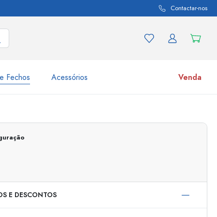
Contactar-nos
e Fechos
Acessórios
Venda
variações de produtos
Frascos
Descubra agora
iguração
Compre agora
OS E DESCONTOS
s