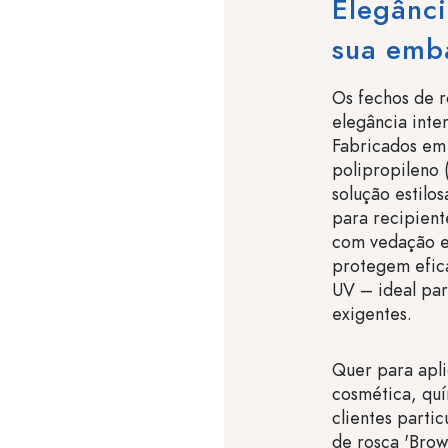
Elegânci
sua emb
Os fechos de r
elegância inte
Fabricados em 
polipropileno 
solução estilo
para recipient
com vedação e
protegem efica
UV – ideal pa
exigentes.
Quer para apli
cosmética, quí
clientes partic
de rosca 'Brow