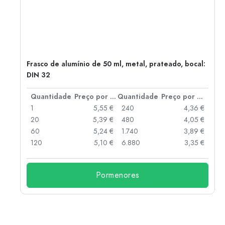
Frasco de alumínio de 50 ml, metal, prateado, bocal:
DIN 32
 por peça
Quantidade
Preço por peça
Quantidade
Preço por peça
 €
1
5,55 €
240
4,36 €
 €
20
5,39 €
480
4,05 €
 €
60
5,24 €
1.740
3,89 €
 €
120
5,10 €
6.880
3,35 €
Pormenores