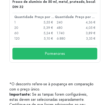
Frasco de alumínio de 50 ml, metal, prateado, bocal:
DIN 32
 por peça
Quantidade
Preço por peça
Quantidade
Preço por peça
 €
1
5,55 €
240
4,36 €
 €
20
5,39 €
480
4,05 €
 €
60
5,24 €
1.740
3,89 €
 €
120
5,10 €
6.880
3,35 €
Pormenores
*O desconto refere-se à poupança em comparação
com o preço único.
Importante:
Se as tampas forem configuráveis,
estas devem ser selecionadas separadamente.
Certifique-se de que foram adicionadas ao seu