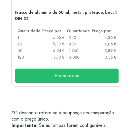
Frasco de alumínio de 50 ml, metal, prateado, bocal:
DIN 32
 por peça
Quantidade
Preço por peça
Quantidade
Preço por peça
 €
1
5,55 €
240
4,36 €
 €
20
5,39 €
480
4,05 €
 €
60
5,24 €
1.740
3,89 €
 €
120
5,10 €
6.880
3,35 €
Pormenores
*O desconto refere-se à poupança em comparação
com o preço único.
Importante:
Se as tampas forem configuráveis,