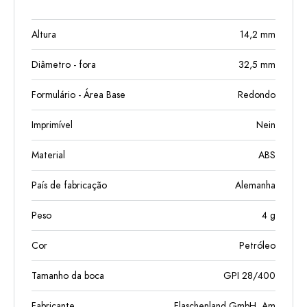
Altura
14,2
mm
Diâmetro - fora
32,5
mm
Formulário - Área Base
Redondo
Imprimível
Nein
Material
ABS
País de fabricação
Alemanha
Peso
4
g
Cor
Petróleo
Tamanho da boca
GPI 28/400
Fabricante
Flaschenland GmbH, Am