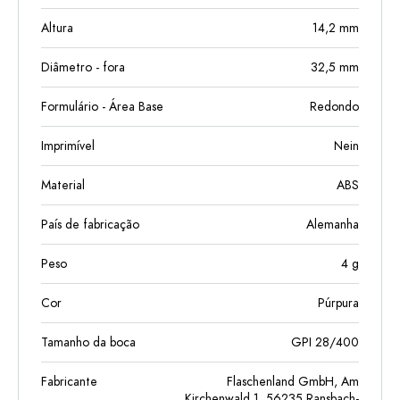
Altura
14,2
mm
Diâmetro - fora
32,5
mm
Formulário - Área Base
Redondo
Imprimível
Nein
Material
ABS
País de fabricação
Alemanha
Peso
4
g
Cor
Púrpura
Tamanho da boca
GPI 28/400
Fabricante
Flaschenland GmbH, Am
Kirchenwald 1, 56235 Ransbach-