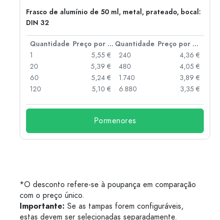
Frasco de alumínio de 50 ml, metal, prateado, bocal:
DIN 32
 por peça
Quantidade
Preço por peça
Quantidade
Preço por peça
 €
1
5,55 €
240
4,36 €
 €
20
5,39 €
480
4,05 €
 €
60
5,24 €
1.740
3,89 €
 €
120
5,10 €
6.880
3,35 €
Pormenores
*O desconto refere-se à poupança em comparação
com o preço único.
Importante:
Se as tampas forem configuráveis,
estas devem ser selecionadas separadamente.