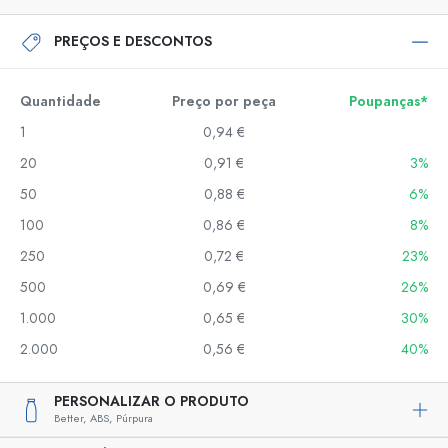
PREÇOS E DESCONTOS
Quantidade
Preço por peça
Poupanças*
1
0,94 €
20
0,91 €
3%
50
0,88 €
6%
100
0,86 €
8%
250
0,72 €
23%
500
0,69 €
26%
1.000
0,65 €
30%
2.000
0,56 €
40%
PERSONALIZAR O PRODUTO
Better,
ABS,
Púrpura