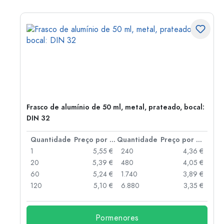
Frasco de alumínio de 50 ml, metal, prateado, bocal:
DIN 32
 por peça
Quantidade
Preço por peça
Quantidade
Preço por peça
 €
1
5,55 €
240
4,36 €
 €
20
5,39 €
480
4,05 €
 €
60
5,24 €
1.740
3,89 €
 €
120
5,10 €
6.880
3,35 €
Pormenores