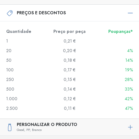
PREÇOS E DESCONTOS
Quantidade
Preço por peça
Poupanças*
1
0,21 €
20
0,20 €
4%
50
0,18 €
14%
100
0,17 €
19%
250
0,15 €
28%
500
0,14 €
33%
1.000
0,12 €
42%
2.500
0,11 €
47%
PERSONALIZAR O PRODUTO
Good,
PP,
Branco