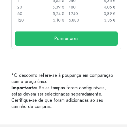
 €
1
5,55 €
240
4,36 €
 €
20
5,39 €
480
4,05 €
 €
60
5,24 €
1.740
3,89 €
 €
120
5,10 €
6.880
3,35 €
Pormenores
*O desconto refere-se à poupança em comparação
com o preço único.
Importante:
Se as tampas forem configuráveis,
estas devem ser selecionadas separadamente.
Certifique-se de que foram adicionadas ao seu
carrinho de compras.