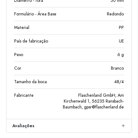
Diâmetro - fora
50
mm
Formulário - Área Base
Redondo
Material
PP
País de fabricação
UE
Peso
6
g
Cor
Branco
Tamanho da boca
48/4
Fabricante
Flaschenland GmbH, Am
Kirchenwald 1, 56235 Ransbach-
Baumbach,
gpsr@flaschenland.de
Avaliações