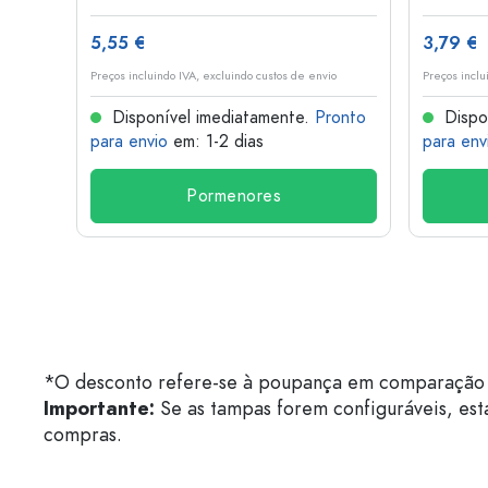
5,55 €
3,79 €
o
Preços incluindo IVA, excluindo custos de envio
Preços inclu
onto
Disponível imediatamente.
Pronto
Dispo
para envio
em: 1-2 dias
para env
Pormenores
*O desconto refere-se à poupança em comparação 
Importante:
Se as tampas forem configuráveis, est
compras.