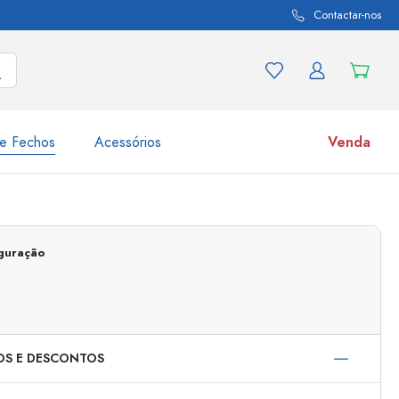
Contactar-nos
e Fechos
Acessórios
Venda
variações de produtos
Frascos
Descubra agora
iguração
Compre agora
OS E DESCONTOS
s