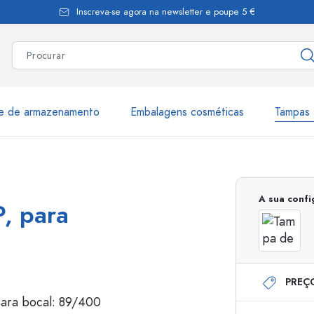
Inscreva-se agora na newsletter e poupe 5 €
te de armazenamento
Embalagens cosméticas
Tampas 
as
Mais de 2.500 produtos e 
A sua conf
P, para
Garrafas Estal
PREÇ
Garrafas dispensadoras
Dispensadores Airles
ica
Frascos de pulverização
Frascos com roll-on