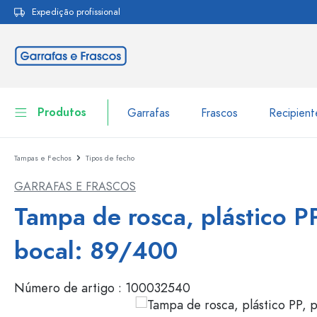
Expedição profissional
pesquisa
Saltar para a navegação principal
Produtos
Garrafas
Frascos
Recipien
Tampas e Fechos
Tipos de fecho
Garrafas
Ir para categoria Garraf
GARRAFAS E FRASCOS
Frascos
Garrafas por marca
Tampa de rosca, plástico P
Garrafas WECK
Recipiente de armazenamento
bocal: 89/400
Louça de mesa
Garrafas por função
Número de artigo :
100032540
Frascos conta-gotas
Embalagens cosméticas
Garrafas com tampa mecân