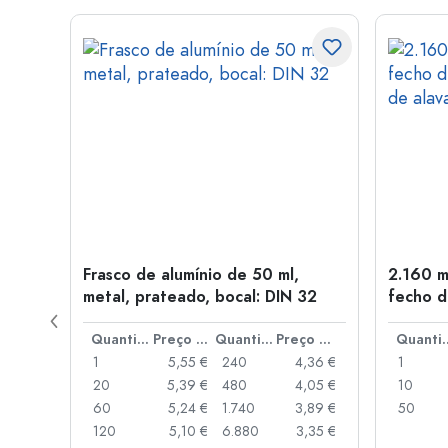
Frasco de alumínio de 50 ml,
2.160 m
a: PP
metal, prateado, bocal: DIN 32
fecho d
de alav
Preço por peça
Quantidade
Preço por peça
Quantidade
Preço por peça
Quant
,93 €
1
5,55 €
240
4,36 €
1
,88 €
20
5,39 €
480
4,05 €
10
,85 €
60
5,24 €
1.740
3,89 €
50
,74 €
120
5,10 €
6.880
3,35 €