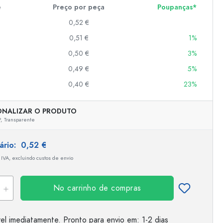
e
Preço por peça
Poupanças*
0,52 €
er
0,51 €
1%
as
0,50 €
3%
o
0,49 €
5%
0,40 €
23%
s
ONALIZAR O PRODUTO
,
Transparente
tário:
0,52 €
 IVA, excluindo custos de envio
No carrinho de compras
el imediatamente.
Pronto para envio
em: 1-2 dias