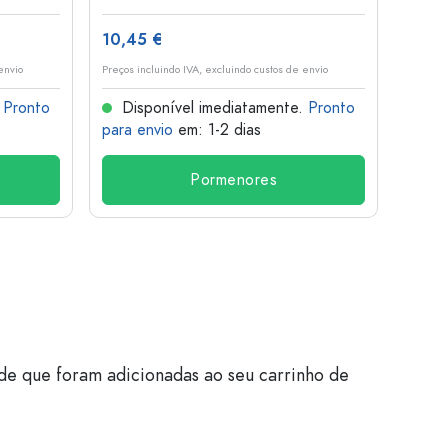
10,45 €
1,36 
envio
Preços incluindo IVA, excluindo custos de envio
Preços i
.
Pronto
Disponível imediatamente.
Pronto
Dis
para envio
em: 1-2 dias
para 
Pormenores
de que foram adicionadas ao seu carrinho de