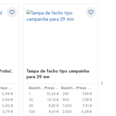
Proba',
Tampa de fecho tipo campainha
Garra
para 29 mm
Juice
boca
Preço por peça
Quantidade
Preço por peça
Quantidade
Preço por peça
0,99 €
1
10,45 €
250
7,85 €
1
0,96 €
20
10,15 €
500
7,58 €
24
0,92 €
50
9,82 €
1.000
7,31 €
72
0,79 €
100
9,61 €
2.500
6,28 €
120