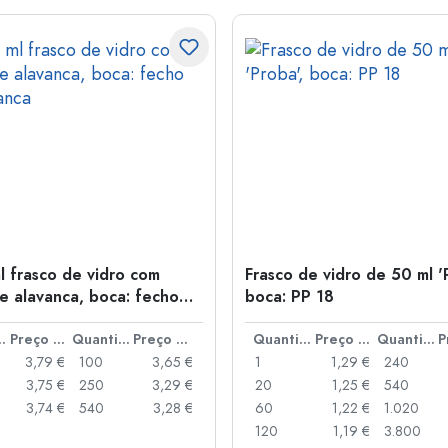
l frasco de vidro com
Frasco de vidro de 50 ml '
e alavanca, boca: fecho
boca: PP 18
anca
idade
Preço por peça
Quantidade
Preço por peça
Quantidade
Preço por peça
Quantidade
3,79 €
100
3,65 €
1
1,29 €
240
3,75 €
250
3,29 €
20
1,25 €
540
3,74 €
540
3,28 €
60
1,22 €
1.020
120
1,19 €
3.800