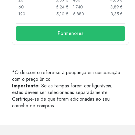
 €
20
5,39 €
480
4,05 €
 €
60
5,24 €
1.740
3,89 €
 €
120
5,10 €
6.880
3,35 €
Pormenores
*O desconto refere-se à poupança em comparação
com o preço único.
Importante:
Se as tampas forem configuráveis,
estas devem ser selecionadas separadamente.
Certifique-se de que foram adicionadas ao seu
carrinho de compras.