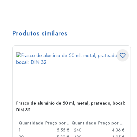
Produtos similares
Frasco de alumínio de 50 ml, metal, prateado, bocal:
DIN 32
 por peça
Quantidade
Preço por peça
Quantidade
Preço por peça
 €
1
5,55 €
240
4,36 €