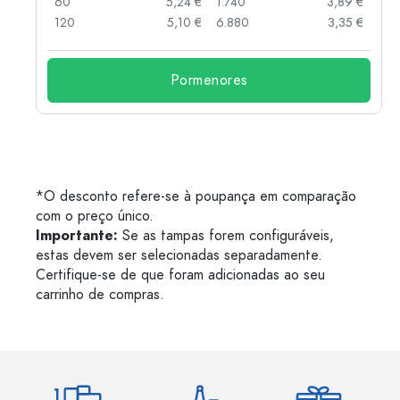
 €
60
5,24 €
1.740
3,89 €
 €
120
5,10 €
6.880
3,35 €
Pormenores
*O desconto refere-se à poupança em comparação
com o preço único.
Importante:
Se as tampas forem configuráveis,
estas devem ser selecionadas separadamente.
Certifique-se de que foram adicionadas ao seu
carrinho de compras.