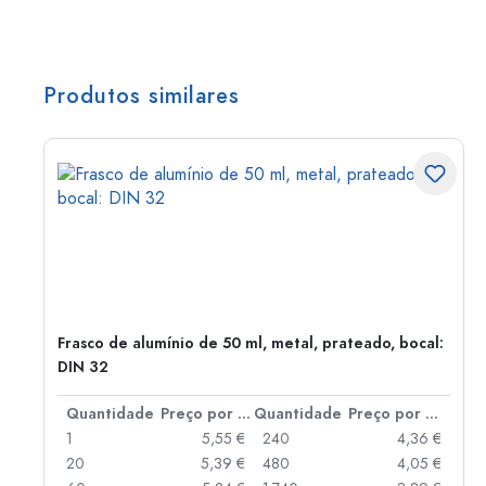
Produtos similares
Frasco de alumínio de 50 ml, metal, prateado, bocal:
DIN 32
 por peça
Quantidade
Preço por peça
Quantidade
Preço por peça
 €
1
5,55 €
240
4,36 €
 €
20
5,39 €
480
4,05 €