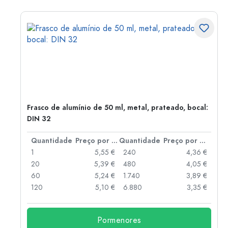
Frasco de alumínio de 50 ml, metal, prateado, bocal:
DIN 32
 por peça
Quantidade
Preço por peça
Quantidade
Preço por peça
 €
1
5,55 €
240
4,36 €
 €
20
5,39 €
480
4,05 €
 €
60
5,24 €
1.740
3,89 €
 €
120
5,10 €
6.880
3,35 €
Pormenores