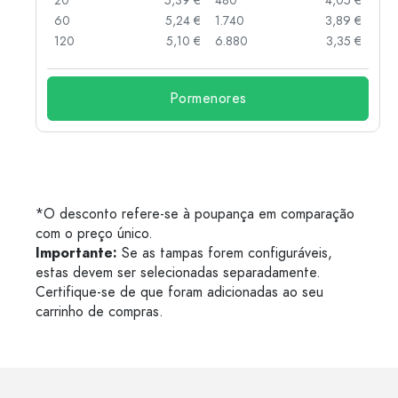
 €
20
5,39 €
480
4,05 €
 €
60
5,24 €
1.740
3,89 €
 €
120
5,10 €
6.880
3,35 €
Pormenores
*O desconto refere-se à poupança em comparação
com o preço único.
Importante:
Se as tampas forem configuráveis,
estas devem ser selecionadas separadamente.
Certifique-se de que foram adicionadas ao seu
carrinho de compras.