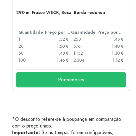
290 ml Frasco WECK, Boca: Borda redonda
 por peça
Quantidade
Preço por peça
Quantidade
Preço por peça
 €
1
1,52 €
250
1,45 €
 €
20
1,50 €
576
1,40 €
 €
50
1,48 €
1.152
1,30 €
 €
100
1,46 €
2.304
1,12 €
Pormenores
*O desconto refere-se à poupança em comparação
com o preço único.
Importante:
Se as tampas forem configuráveis,