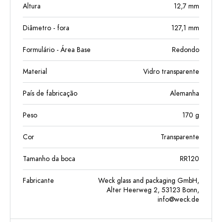
Altura
12,7
mm
Diâmetro - fora
127,1
mm
Formulário - Área Base
Redondo
Material
Vidro transparente
País de fabricação
Alemanha
Peso
170
g
Cor
Transparente
Tamanho da boca
RR120
Fabricante
Weck glass and packaging GmbH,
Alter Heerweg 2, 53123 Bonn,
info@weck.de