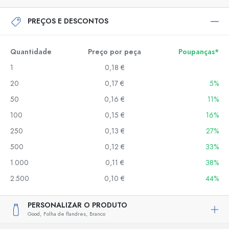
PREÇOS E DESCONTOS
Quantidade
Preço por peça
Poupanças*
1
0,18 €
20
0,17 €
5%
50
0,16 €
11%
100
0,15 €
16%
250
0,13 €
27%
500
0,12 €
33%
1.000
0,11 €
38%
2.500
0,10 €
44%
PERSONALIZAR O PRODUTO
Good,
Folha de flandres,
Branco