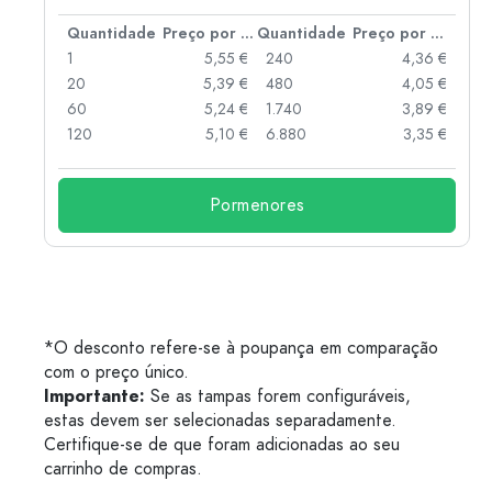
 por peça
Quantidade
Preço por peça
Quantidade
Preço por peça
 €
1
5,55 €
240
4,36 €
 €
20
5,39 €
480
4,05 €
 €
60
5,24 €
1.740
3,89 €
 €
120
5,10 €
6.880
3,35 €
Pormenores
*O desconto refere-se à poupança em comparação
com o preço único.
Importante:
Se as tampas forem configuráveis,
estas devem ser selecionadas separadamente.
Certifique-se de que foram adicionadas ao seu
carrinho de compras.