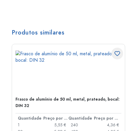
Produtos similares
Frasco de alumínio de 50 ml, metal, prateado, bocal:
DIN 32
 por peça
Quantidade
Preço por peça
Quantidade
Preço por peça
 €
1
5,55 €
240
4,36 €