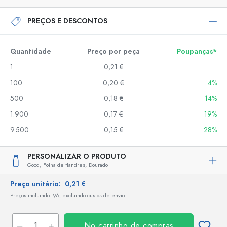
PREÇOS E DESCONTOS
Quantidade
Preço por peça
Poupanças*
1
0,21 €
100
0,20 €
4%
500
0,18 €
14%
1.900
0,17 €
19%
9.500
0,15 €
28%
PERSONALIZAR O PRODUTO
Good,
Folha de flandres,
Dourado
Preço unitário:
0,21 €
Preços incluindo IVA, excluindo custos de envio
No carrinho de compras