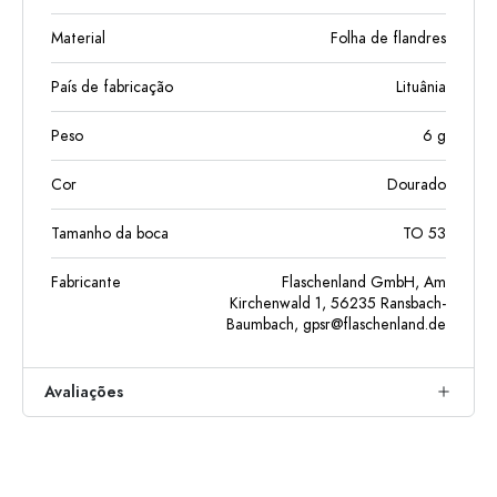
Material
Folha de flandres
País de fabricação
Lituânia
Peso
6
g
Cor
Dourado
Tamanho da boca
TO 53
Fabricante
Flaschenland GmbH, Am
Kirchenwald 1, 56235 Ransbach-
Baumbach,
gpsr@flaschenland.de
Avaliações