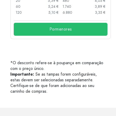
 €
20
5,39 €
480
4,05 €
 €
60
5,24 €
1.740
3,89 €
 €
120
5,10 €
6.880
3,35 €
Pormenores
*O desconto refere-se à poupança em comparação
com o preço único.
Importante:
Se as tampas forem configuráveis,
estas devem ser selecionadas separadamente.
Certifique-se de que foram adicionadas ao seu
carrinho de compras.