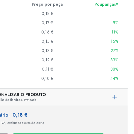
e
Preço por peça
Poupanças*
0,18 €
er
0,17 €
5%
as
0,16 €
11%
o
0,15 €
16%
0,13 €
27%
s
0,12 €
33%
0,11 €
38%
0,10 €
44%
ONALIZAR O PRODUTO
lha de flandres,
Prateado
tário:
0,18 €
 IVA, excluindo custos de envio