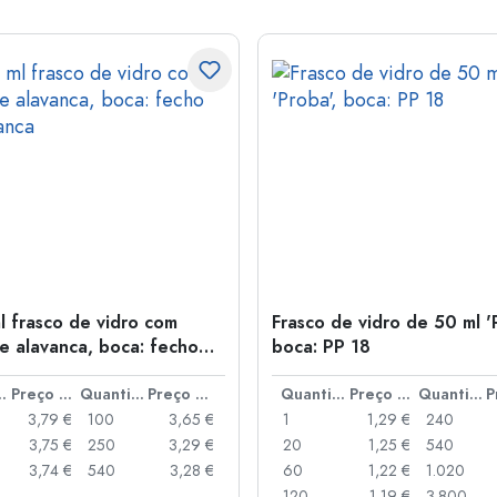
l frasco de vidro com
Frasco de vidro de 50 ml '
e alavanca, boca: fecho
boca: PP 18
anca
idade
Preço por peça
Quantidade
Preço por peça
Quantidade
Preço por peça
Quantidade
3,79 €
100
3,65 €
1
1,29 €
240
3,75 €
250
3,29 €
20
1,25 €
540
3,74 €
540
3,28 €
60
1,22 €
1.020
120
1,19 €
3.800