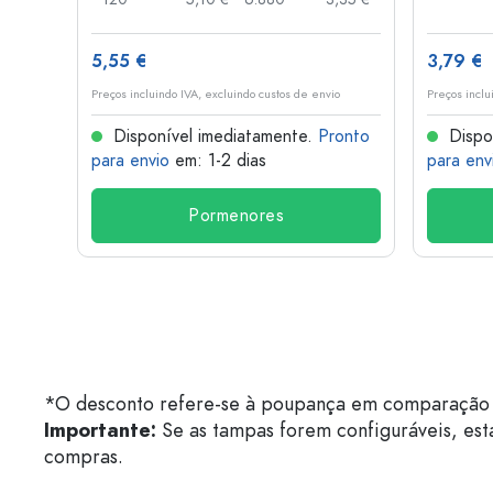
5,55 €
3,79 €
o
Preços incluindo IVA, excluindo custos de envio
Preços inclu
onto
Disponível imediatamente.
Pronto
Dispo
para envio
em: 1-2 dias
para env
Pormenores
*O desconto refere-se à poupança em comparação 
Importante:
Se as tampas forem configuráveis, est
compras.