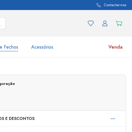
Contactar-nos
e Fechos
Acessórios
Venda
variações de produtos
Frascos
Descubra agora
iguração
Compre agora
OS E DESCONTOS
s