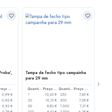
Proba',
Tampa de fecho tipo campainha
Garra
para 29 mm
Juice
boca
Preço por peça
Quantidade
Preço por peça
Quantidade
Preço por peça
0,99 €
1
10,45 €
250
7,85 €
1
0,96 €
20
10,15 €
500
7,58 €
24
0,92 €
50
9,82 €
1.000
7,31 €
72
0,79 €
100
9,61 €
2.500
6,28 €
120