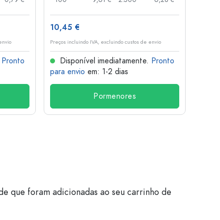
10,45 €
1,36 
envio
Preços incluindo IVA, excluindo custos de envio
Preços i
.
Pronto
Disponível imediatamente.
Pronto
Dis
para envio
em: 1-2 dias
para 
Pormenores
de que foram adicionadas ao seu carrinho de