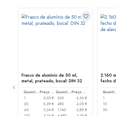
Frasco de alumínio de 50 ml,
2.160 m
a: PP
metal, prateado, bocal: DIN 32
fecho d
de alav
Preço por peça
Quantidade
Preço por peça
Quantidade
Preço por peça
Quant
,93 €
1
5,55 €
240
4,36 €
1
,88 €
20
5,39 €
480
4,05 €
10
,85 €
60
5,24 €
1.740
3,89 €
50
,74 €
120
5,10 €
6.880
3,35 €