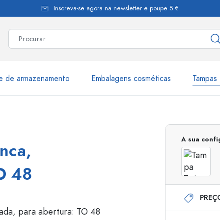
Inscreva-se agora na newsletter e poupe 5 €
te de armazenamento
Embalagens cosméticas
Tampas 
as
Mais de 2.500 produtos e 
A sua conf
nca,
Garrafas Estal
O 48
PREÇ
Garrafas dispensadoras
Dispensadores Airles
ica
Frascos de pulverização
Frascos com roll-on