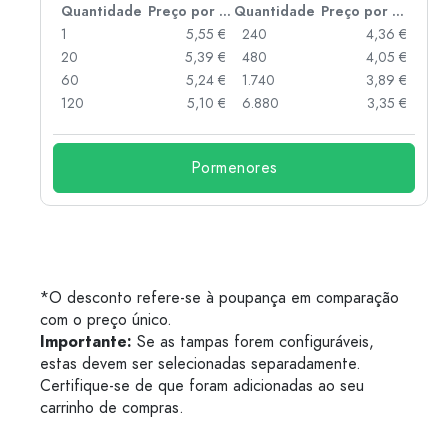
 por peça
Quantidade
Preço por peça
Quantidade
Preço por peça
 €
1
5,55 €
240
4,36 €
 €
20
5,39 €
480
4,05 €
 €
60
5,24 €
1.740
3,89 €
 €
120
5,10 €
6.880
3,35 €
Pormenores
*O desconto refere-se à poupança em comparação
com o preço único.
Importante:
Se as tampas forem configuráveis,
estas devem ser selecionadas separadamente.
Certifique-se de que foram adicionadas ao seu
carrinho de compras.