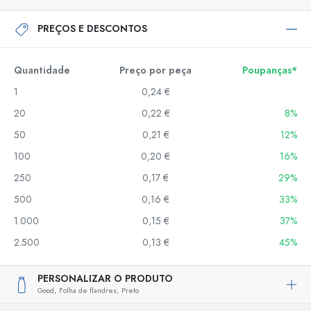
PREÇOS E DESCONTOS
Quantidade
Preço por peça
Poupanças*
1
0,24 €
20
0,22 €
8%
50
0,21 €
12%
100
0,20 €
16%
250
0,17 €
29%
500
0,16 €
33%
1.000
0,15 €
37%
2.500
0,13 €
45%
PERSONALIZAR O PRODUTO
Good,
Folha de flandres,
Preto