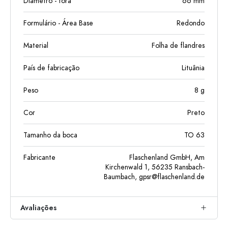
Diâmetro - fora
66
mm
Formulário - Área Base
Redondo
Material
Folha de flandres
País de fabricação
Lituânia
Peso
8
g
Cor
Preto
Tamanho da boca
TO 63
Fabricante
Flaschenland GmbH, Am
Kirchenwald 1, 56235 Ransbach-
Baumbach,
gpsr@flaschenland.de
Avaliações