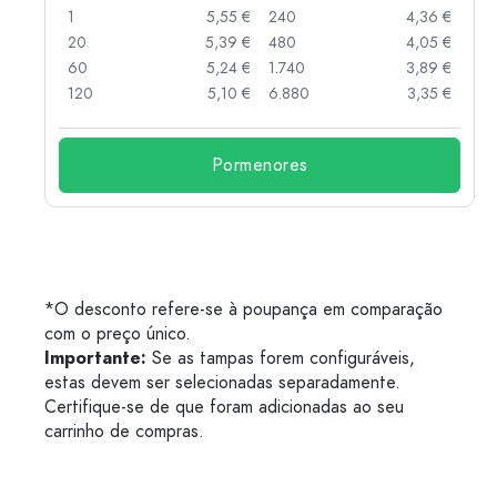
 €
1
5,55 €
240
4,36 €
 €
20
5,39 €
480
4,05 €
 €
60
5,24 €
1.740
3,89 €
 €
120
5,10 €
6.880
3,35 €
Pormenores
*O desconto refere-se à poupança em comparação
com o preço único.
Importante:
Se as tampas forem configuráveis,
estas devem ser selecionadas separadamente.
Certifique-se de que foram adicionadas ao seu
carrinho de compras.