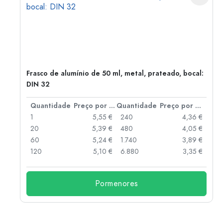
Frasco de alumínio de 50 ml, metal, prateado, bocal:
DIN 32
 por peça
Quantidade
Preço por peça
Quantidade
Preço por peça
 €
1
5,55 €
240
4,36 €
 €
20
5,39 €
480
4,05 €
 €
60
5,24 €
1.740
3,89 €
 €
120
5,10 €
6.880
3,35 €
Pormenores