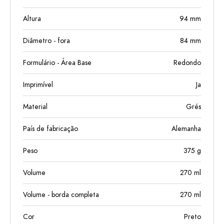
Altura
94
mm
Diâmetro - fora
84
mm
Formulário - Área Base
Redondo
Imprimível
Ja
Material
Grés
País de fabricação
Alemanha
Peso
375
g
Volume
270
ml
Volume - borda completa
270
ml
Cor
Preto