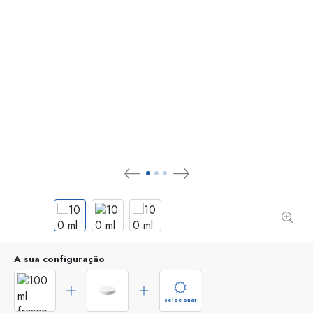
A sua configuração
selecionar