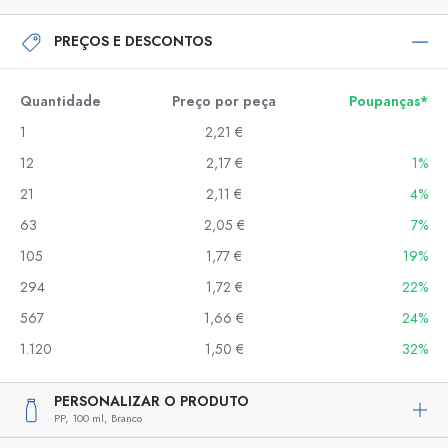
PREÇOS E DESCONTOS
Quantidade
Preço por peça
Poupanças*
1
2,21 €
12
2,17 €
1%
21
2,11 €
4%
63
2,05 €
7%
105
1,77 €
19%
294
1,72 €
22%
567
1,66 €
24%
1.120
1,50 €
32%
PERSONALIZAR O PRODUTO
PP,
100 ml,
Branco