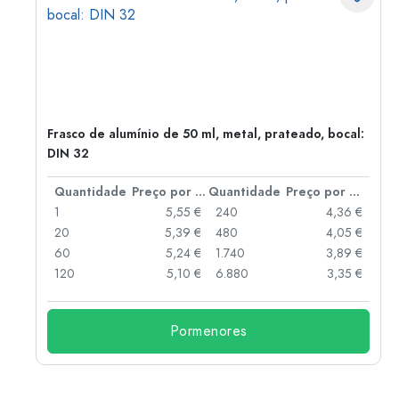
Frasco de alumínio de 50 ml, metal, prateado, bocal:
DIN 32
 por peça
Quantidade
Preço por peça
Quantidade
Preço por peça
 €
1
5,55 €
240
4,36 €
 €
20
5,39 €
480
4,05 €
 €
60
5,24 €
1.740
3,89 €
 €
120
5,10 €
6.880
3,35 €
Pormenores