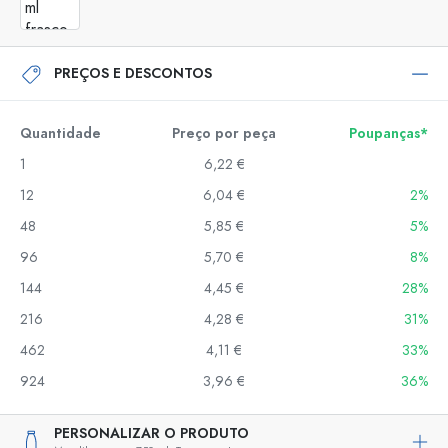
PREÇOS E DESCONTOS
Quantidade
Preço por peça
Poupanças*
1
6,22 €
12
6,04 €
2%
48
5,85 €
5%
96
5,70 €
8%
144
4,45 €
28%
216
4,28 €
31%
462
4,11 €
33%
924
3,96 €
36%
PERSONALIZAR O PRODUTO