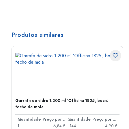
Produtos similares
Garrafa de vidro 1.200 ml 'Officina 1825', boca:
fecho de mola
 por peça
Quantidade
Preço por peça
Quantidade
Preço por peça
 €
1
6,84 €
144
4,90 €