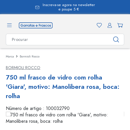
Inscreva-se agora na newsletter
eúdo principal
e poupe 5 €
Marca
Bormioli Rocco
BORMIOLI ROCCO
750 ml frasco de vidro com rolha
'Giara', motivo: Manolibera rosa, boca:
rolha
Número de artigo :
100032790