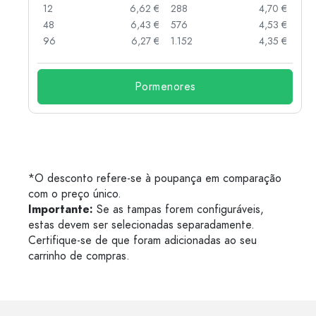
 €
12
6,62 €
288
4,70 €
 €
48
6,43 €
576
4,53 €
 €
96
6,27 €
1.152
4,35 €
Pormenores
*O desconto refere-se à poupança em comparação
com o preço único.
Importante:
Se as tampas forem configuráveis,
estas devem ser selecionadas separadamente.
Certifique-se de que foram adicionadas ao seu
carrinho de compras.