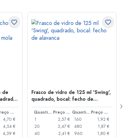
o de
Frasco de vidro de 125 ml 'Swing',
Garra
uadrado,
quadrado, bocal: fecho de
'Quat
alavanca
de ro
Preço por peça
Quantidade
Preço por peça
Quantidade
Preço por peça
4,70 €
1
2,57 €
160
1,92 €
1
4,54 €
20
2,47 €
480
1,87 €
12
4,39 €
40
2,41 €
960
1,80 €
48