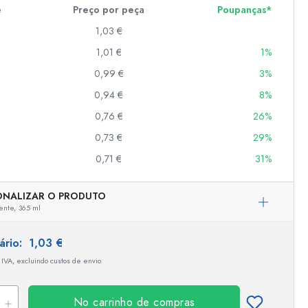
e
Preço por peça
Poupanças*
1,03 €
er
1,01 €
1%
as
0,99 €
3%
o
0,94 €
8%
0,76 €
26%
s
0,73 €
29%
0,71 €
31%
ONALIZAR O PRODUTO
ente,
365 ml
tário:
1,03 €
 IVA, excluindo custos de envio
Representação exemplar
No carrinho de compras