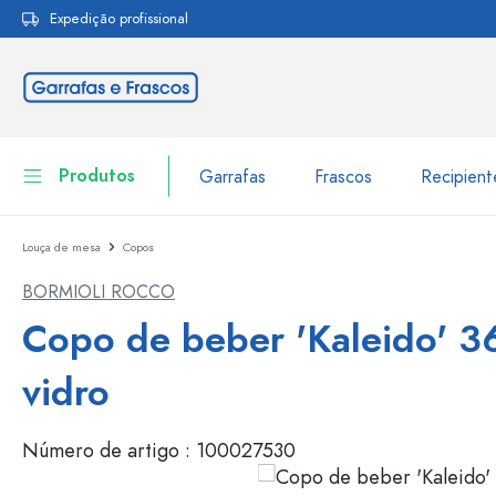
Expedição profissional
pesquisa
Saltar para a navegação principal
Produtos
Garrafas
Frascos
Recipien
Louça de mesa
Copos
Garrafas
Ir para categoria Garraf
BORMIOLI ROCCO
Frascos
Garrafas por marca
Copo de beber 'Kaleido' 3
Garrafas WECK
Recipiente de armazenamento
vidro
Louça de mesa
Garrafas por função
Número de artigo :
100027530
Frascos conta-gotas
Embalagens cosméticas
Garrafas com tampa mecân