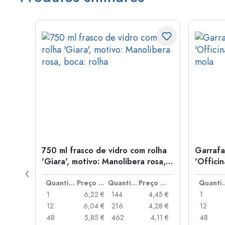
idro
750 ml frasco de vidro com rolha
Garrafa
'Giara', motivo: Manolibera rosa,
'Offici
boca: rolha
mola
Preço por peça
Quantidade
Preço por peça
Quantidade
Preço por peça
Quant
,67 €
1
6,22 €
144
4,45 €
1
,34 €
12
6,04 €
216
4,28 €
12
,03 €
48
5,85 €
462
4,11 €
48