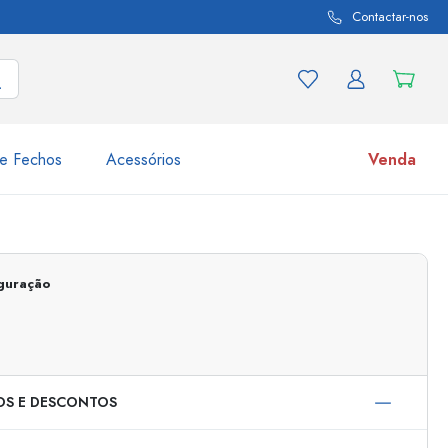
Contactar-nos
e Fechos
Acessórios
Venda
variações de produtos
Frascos
Descubra agora
iguração
Compre agora
OS E DESCONTOS
s