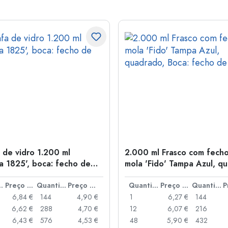
 de vidro 1.200 ml
2.000 ml Frasco com fech
na 1825', boca: fecho de
mola 'Fido' Tampa Azul, q
Boca: fecho de mola
idade
Preço por peça
Quantidade
Preço por peça
Quantidade
Preço por peça
Quantidade
6,84 €
144
4,90 €
1
6,27 €
144
6,62 €
288
4,70 €
12
6,07 €
216
6,43 €
576
4,53 €
48
5,90 €
432