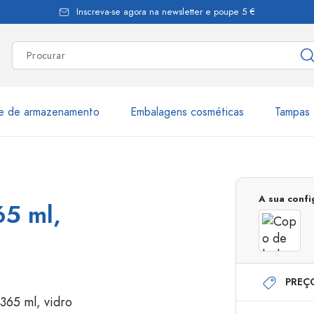
Inscreva-se agora na newsletter e poupe 5 €
te de armazenamento
Embalagens cosméticas
Tampas 
as
Mais de 2.500 produtos e 
A sua conf
65 ml,
Garrafas Estal
PREÇ
Garrafas dispensadoras
Dispensadores Airles
ica
Frascos de pulverização
Frascos com roll-on