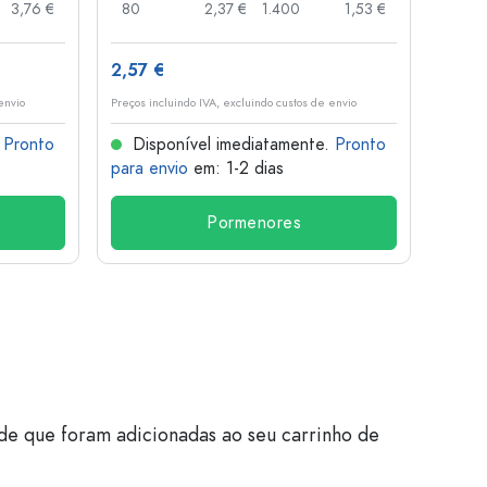
3,76 €
80
2,37 €
1.400
1,53 €
96
2,57 €
3,95
envio
Preços incluindo IVA, excluindo custos de envio
Preços i
.
Pronto
Disponível imediatamente.
Pronto
Dis
para envio
em: 1-2 dias
para 
Pormenores
de que foram adicionadas ao seu carrinho de