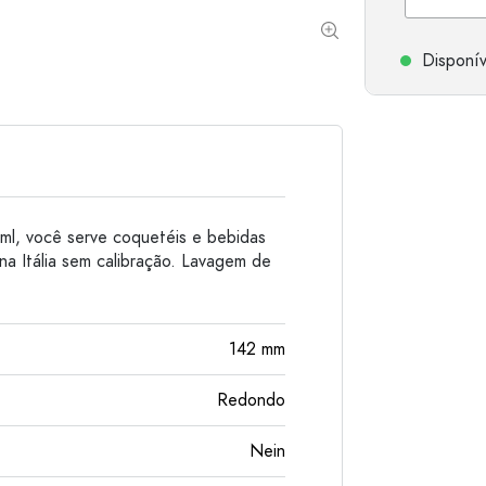
Garrafas de alumínio
Disponív
ml, você serve coquetéis e bebidas
na Itália sem calibração. Lavagem de
142
mm
Redondo
Nein