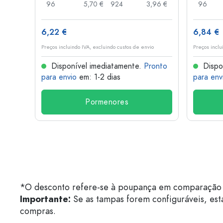
7,78 €
96
5,70 €
924
3,96 €
96
6,22 €
6,84 €
o
Preços incluindo IVA, excluindo custos de envio
Preços inclu
onto
Disponível imediatamente.
Pronto
Dispo
para envio
em: 1-2 dias
para env
Pormenores
*O desconto refere-se à poupança em comparação 
Importante:
Se as tampas forem configuráveis, est
compras.