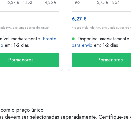
6,27 €
1.152
4,35 €
96
5,75 €
864
6,27 €
indo IVA, excluindo custos de envio
Preços incluindo IVA, excluindo custos de 
nível imediatamente.
Pronto
Disponível imediatamente
io
em: 1-2 dias
para envio
em: 1-2 dias
Pormenores
Pormenores
com o preço único.
as devem ser selecionadas separadamente. Certifique-se 