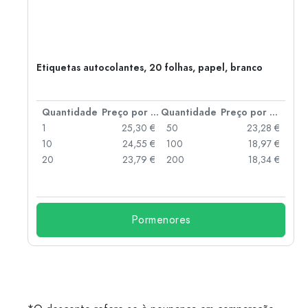
Etiquetas autocolantes, 20 folhas, papel, branco
 por peça
Quantidade
Preço por peça
Quantidade
Preço por peça
 €
1
25,30 €
50
23,28 €
 €
10
24,55 €
100
18,97 €
 €
20
23,79 €
200
18,34 €
Pormenores