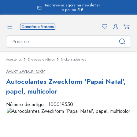
Inscreva-se agora na newsletter
eúdo principal
e poupe 5 €
Acessórios
Etiquetas e rótulos
Stickers adesivos
AVERY ZWECKFORM
Autocolantes Zweckform 'Papai Natal',
papel, multicolor
Número de artigo :
100019550