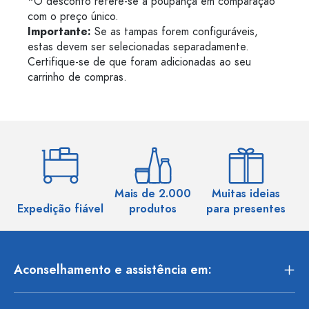
*O desconto refere-se à poupança em comparação
com o preço único.
Importante:
Se as tampas forem configuráveis,
estas devem ser selecionadas separadamente.
Certifique-se de que foram adicionadas ao seu
carrinho de compras.
Mais de 2.000
Muitas ideias
Ma
Expedição fiável
produtos
para presentes
Aconselhamento e assistência em: