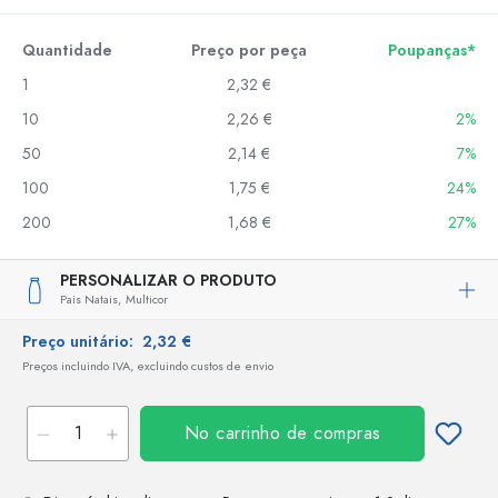
Quantidade
Preço por peça
Poupanças*
1
2,32 €
10
2,26 €
2%
50
2,14 €
7%
100
1,75 €
24%
200
1,68 €
27%
PERSONALIZAR O PRODUTO
Pais Natais,
Multicor
Preço unitário:
2,32 €
Preços incluindo IVA, excluindo custos de envio
No carrinho de compras