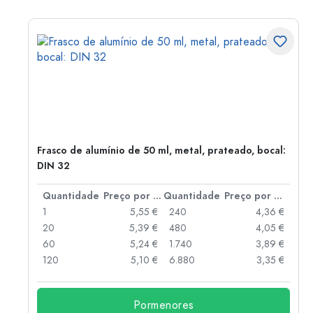
Frasco de alumínio de 50 ml, metal, prateado, bocal:
DIN 32
 por peça
Quantidade
Preço por peça
Quantidade
Preço por peça
 €
1
5,55 €
240
4,36 €
 €
20
5,39 €
480
4,05 €
 €
60
5,24 €
1.740
3,89 €
 €
120
5,10 €
6.880
3,35 €
Pormenores