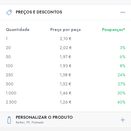
PREÇOS E DESCONTOS
Quantidade
Preço por peça
Poupanças*
1
2,10 €
20
2,02 €
3%
50
1,97 €
6%
100
1,93 €
8%
250
1,58 €
24%
500
1,52 €
27%
1.000
1,46 €
30%
2.500
1,26 €
40%
PERSONALIZAR O PRODUTO
Better,
PP,
Prateado