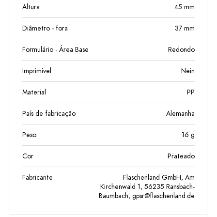
Altura
45
mm
Diâmetro - fora
37
mm
Formulário - Área Base
Redondo
Imprimível
Nein
Material
PP
País de fabricação
Alemanha
Peso
16
g
Cor
Prateado
Fabricante
Flaschenland GmbH, Am
Kirchenwald 1, 56235 Ransbach-
Baumbach,
gpsr@flaschenland.de