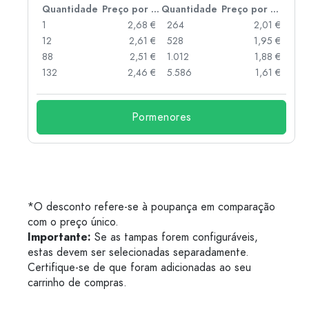
 por peça
Quantidade
Preço por peça
Quantidade
Preço por peça
 €
1
2,68 €
264
2,01 €
 €
12
2,61 €
528
1,95 €
 €
88
2,51 €
1.012
1,88 €
132
2,46 €
5.586
1,61 €
Pormenores
*O desconto refere-se à poupança em comparação
com o preço único.
Importante:
Se as tampas forem configuráveis,
estas devem ser selecionadas separadamente.
Certifique-se de que foram adicionadas ao seu
carrinho de compras.