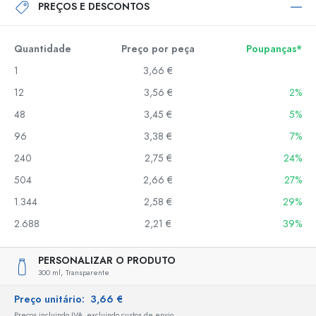
PREÇOS E DESCONTOS
Quantidade
Preço por peça
Poupanças*
1
3,66 €
12
3,56 €
2%
48
3,45 €
5%
96
3,38 €
7%
240
2,75 €
24%
504
2,66 €
27%
1.344
2,58 €
29%
2.688
2,21 €
39%
PERSONALIZAR O PRODUTO
300 ml,
Transparente
Preço unitário:
3,66 €
Preços incluindo IVA, excluindo custos de envio