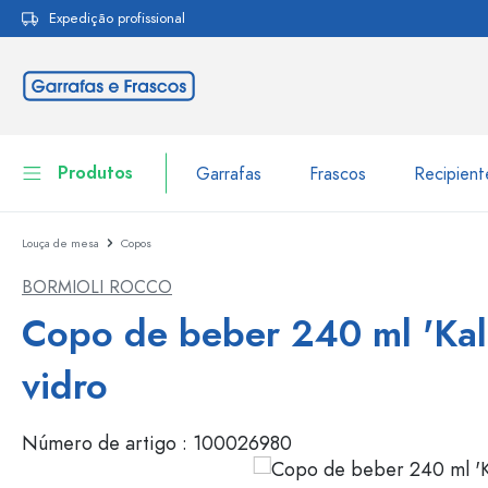
Expedição profissional
pesquisa
Saltar para a navegação principal
Produtos
Garrafas
Frascos
Recipien
Louça de mesa
Copos
Garrafas
Ir para categoria Garraf
BORMIOLI ROCCO
Frascos
Garrafas por marca
Copo de beber 240 ml 'Kal
Garrafas WECK
Recipiente de armazenamento
vidro
Louça de mesa
Garrafas por função
Número de artigo :
100026980
Frascos conta-gotas
Embalagens cosméticas
Garrafas com tampa mecân