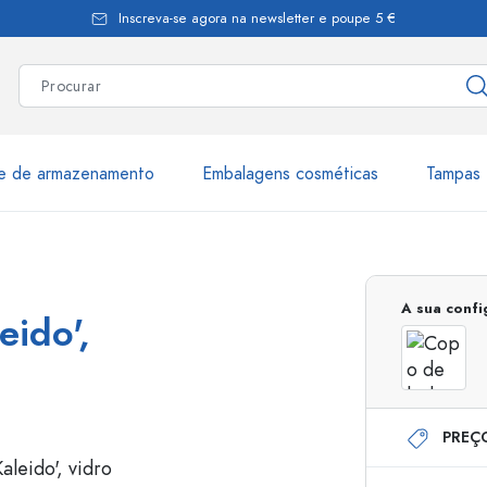
Inscreva-se agora na newsletter e poupe 5 €
te de armazenamento
Embalagens cosméticas
Tampas 
as
Mais de 2.500 produtos e 
A sua conf
eido',
Garrafas Estal
PREÇ
Garrafas dispensadoras
Dispensadores Airles
ica
Frascos de pulverização
Frascos com roll-on