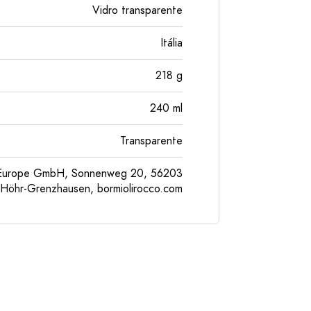
Vidro transparente
Itália
218
g
240
ml
Transparente
l Europe GmbH, Sonnenweg 20, 56203
Höhr-Grenzhausen, bormiolirocco.com