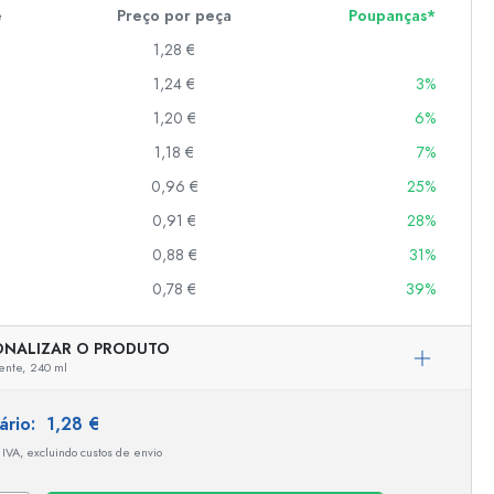
e
Preço por peça
Poupanças*
1,28 €
er
1,24 €
3%
as
1,20 €
6%
o
1,18 €
7%
0,96 €
25%
s
0,91 €
28%
0,88 €
31%
0,78 €
39%
ONALIZAR O PRODUTO
ente,
240 ml
tário:
1,28 €
Representação exemplar
 IVA, excluindo custos de envio