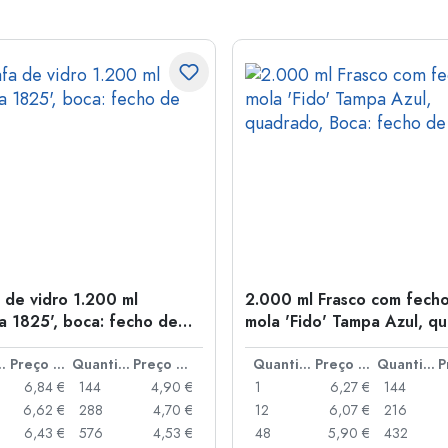
 de vidro 1.200 ml
2.000 ml Frasco com fech
na 1825', boca: fecho de
mola 'Fido' Tampa Azul, q
Boca: fecho de mola
idade
Preço por peça
Quantidade
Preço por peça
Quantidade
Preço por peça
Quantidade
6,84 €
144
4,90 €
1
6,27 €
144
6,62 €
288
4,70 €
12
6,07 €
216
6,43 €
576
4,53 €
48
5,90 €
432