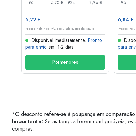
7,78 €
96
5,70 €
924
3,96 €
96
6,22 €
6,84 €
o
Preços incluindo IVA, excluindo custos de envio
Preços inclu
onto
Disponível imediatamente.
Pronto
Dispo
para envio
em: 1-2 dias
para env
Pormenores
*O desconto refere-se à poupança em comparação 
Importante:
Se as tampas forem configuráveis, est
compras.