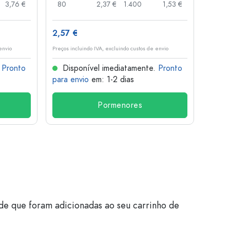
3,76 €
80
2,37 €
1.400
1,53 €
96
2,57 €
3,95
envio
Preços incluindo IVA, excluindo custos de envio
Preços i
.
Pronto
Disponível imediatamente.
Pronto
Dis
para envio
em: 1-2 dias
para 
Pormenores
de que foram adicionadas ao seu carrinho de