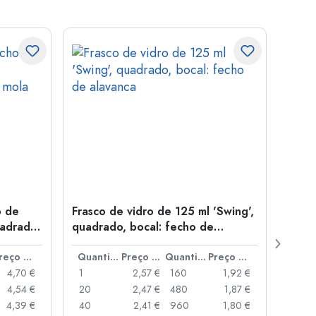
o de
Frasco de vidro de 125 ml 'Swing',
Garra
uadrado,
quadrado, bocal: fecho de
'Quat
alavanca
de ro
Preço por peça
Quantidade
Preço por peça
Quantidade
Preço por peça
4,70 €
1
2,57 €
160
1,92 €
1
4,54 €
20
2,47 €
480
1,87 €
12
4,39 €
40
2,41 €
960
1,80 €
48