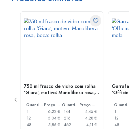
idro
750 ml frasco de vidro com rolha
Garrafa
'Giara', motivo: Manolibera rosa,
'Offici
boca: rolha
mola
Preço por peça
Quantidade
Preço por peça
Quantidade
Preço por peça
Quant
,67 €
1
6,22 €
144
4,45 €
1
,34 €
12
6,04 €
216
4,28 €
12
,03 €
48
5,85 €
462
4,11 €
48