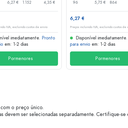
6,27 €
1.152
4,35 €
96
5,75 €
864
6,27 €
indo IVA, excluindo custos de envio
Preços incluindo IVA, excluindo custos de 
nível imediatamente.
Pronto
Disponível imediatamente
io
em: 1-2 dias
para envio
em: 1-2 dias
Pormenores
Pormenores
com o preço único.
as devem ser selecionadas separadamente. Certifique-se 