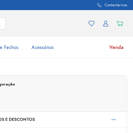
Contactar-nos
e Fechos
Acessórios
Venda
variações de produtos
Frascos
Descubra agora
iguração
Compre agora
OS E DESCONTOS
s