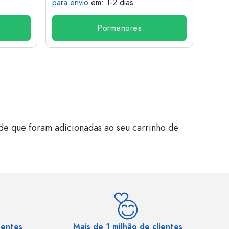
para envio
em: 1-2 dias
para 
Pormenores
de que foram adicionadas ao seu carrinho de
sentes
Mais de 1 milhão de clientes