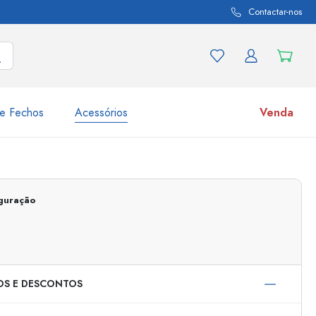
Contactar-nos
e Fechos
Acessórios
Venda
variações de produtos
Frascos
Descubra agora
iguração
Compre agora
OS E DESCONTOS
s