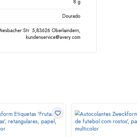
8
g
Dourado
esbacher Str. 5,83626 Oberlaindern,
kundenservice@avery.com