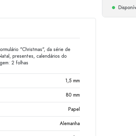
Garrafas de alumínio
Disponív
ormulário "Christmas", da série de
Natal, presentes, calendários do
gem: 2 folhas
1,5
mm
80
mm
Papel
Alemanha