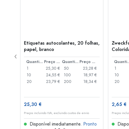
Etiquetas autocolantes, 20 folhas,
Zweckfo
o,
papel, branco
Colorida
multicol
Preço por peça
Quantidade
Preço por peça
Quantidade
Preço por peça
Quant
,35 €
1
25,30 €
50
23,28 €
1
,92 €
10
24,55 €
100
18,97 €
10
,86 €
20
23,79 €
200
18,34 €
20
25,30 €
2,65 €
o
Preços incluindo IVA, excluindo custos de envio
Preços inclu
onto
Disponível imediatamente.
Pronto
Dispo