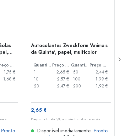
Bolas
Autocolantes Zweckform 'Animais
Auto
pel,
da Quinta', papel, multicolor
'Cora
multi
Preço por peça
Quantidade
Preço por peça
Quantidade
Preço por peça
1,75 €
1
2,65 €
50
2,44 €
1
1,68 €
10
2,57 €
100
1,99 €
10
20
2,47 €
200
1,92 €
20
2,65 €
3,39
envio
Preços incluindo IVA, excluindo custos de envio
Preços i
.
Pronto
Disponível imediatamente.
Pronto
Dis