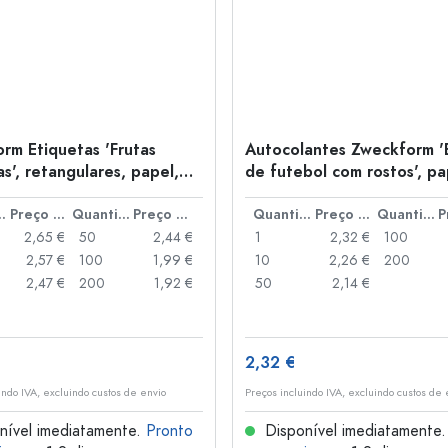
rm Etiquetas 'Frutas
Autocolantes Zweckform '
s', retangulares, papel,
de futebol com rostos', pa
or
multicolor
idade
Preço por peça
Quantidade
Preço por peça
Quantidade
Preço por peça
Quantidade
2,65 €
50
2,44 €
1
2,32 €
100
2,57 €
100
1,99 €
10
2,26 €
200
2,47 €
200
1,92 €
50
2,14 €
2,32 €
indo IVA, excluindo custos de envio
Preços incluindo IVA, excluindo custos de 
nível imediatamente.
Pronto
Disponível imediatamente