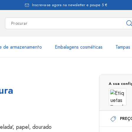
Inscreva-se agora na newsletter e poupe 5 €
te de armazenamento
Embalagens cosméticas
Tampas 
as
Mais de 2.500 produtos e 
A sua conf
ura
Garrafas Estal
PREÇ
Garrafas dispensadoras
Dispensadores Airles
ica
Frascos de pulverização
Frascos com roll-on