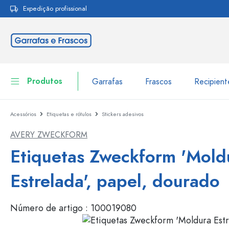
Expedição profissional
pesquisa
Saltar para a navegação principal
Produtos
Garrafas
Frascos
Recipien
Acessórios
Etiquetas e rótulos
Stickers adesivos
Garrafas
Ir para categoria Garraf
AVERY ZWECKFORM
Frascos
Garrafas por marca
Etiquetas Zweckform 'Mold
Garrafas WECK
Recipiente de armazenamento
Estrelada', papel, dourado
Louça de mesa
Garrafas por função
Número de artigo :
100019080
Frascos conta-gotas
Embalagens cosméticas
Garrafas com tampa mecân