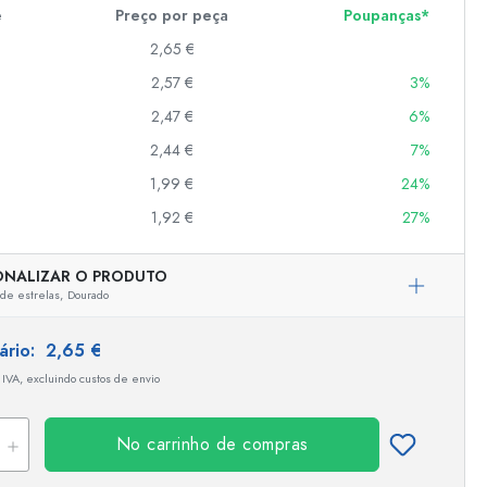
e
Preço por peça
Poupanças*
2,65 €
er
2,57 €
3%
as
2,47 €
6%
o
2,44 €
7%
1,99 €
24%
s
1,92 €
27%
ONALIZAR O PRODUTO
de estrelas,
Dourado
tário:
2,65 €
 IVA, excluindo custos de envio
No carrinho de compras