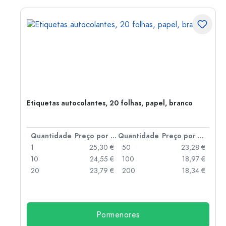
Etiquetas autocolantes, 20 folhas, papel, branco
 por peça
Quantidade
Preço por peça
Quantidade
Preço por peça
 €
1
25,30 €
50
23,28 €
 €
10
24,55 €
100
18,97 €
 €
20
23,79 €
200
18,34 €
Pormenores