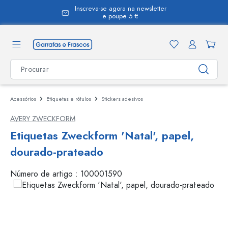
Inscreva-se agora na newsletter
eúdo principal
e poupe 5 €
Acessórios
Etiquetas e rótulos
Stickers adesivos
AVERY ZWECKFORM
Etiquetas Zweckform 'Natal', papel,
dourado-prateado
Número de artigo :
100001590