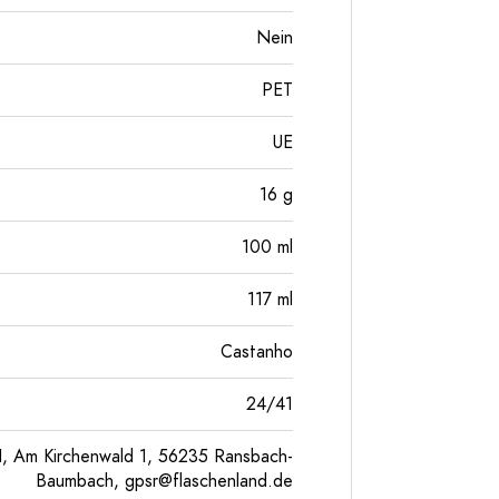
Nein
PET
UE
16
g
100
ml
117
ml
Castanho
24/41
, Am Kirchenwald 1, 56235 Ransbach-
Baumbach,
gpsr@flaschenland.de