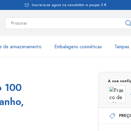
Inscreva-se agora na newsletter e poupe 5 €
te de armazenamento
Embalagens cosméticas
Tampas 
as
Mais de 2.500 produtos e 
A sua conf
o 100
Garrafas Estal
tanho,
PREÇ
Garrafas dispensadoras
Dispensadores Airles
ica
Frascos de pulverização
Frascos com roll-on