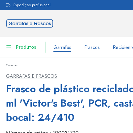
Expedição profissional
pesquisa
Saltar para a navegação principal
Produtos
Garrafas
Frascos
Recipien
Garrafas
Garrafas
Ir para categoria Garraf
GARRAFAS E FRASCOS
Frascos
Frasco de plástico reciclad
Garrafas por marca
Garrafas WECK
Recipiente de armazenamento
ml 'Victor's Best', PCR, cas
Louça de mesa
Garrafas por função
bocal: 24/410
Frascos conta-gotas
Embalagens cosméticas
Garrafas com tampa mecân
Número de artigo :
100031720