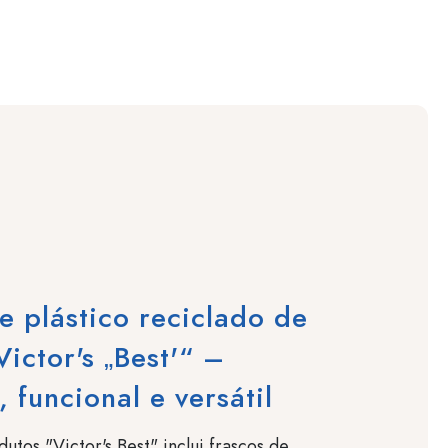
e plástico reciclado de
Victor's „Best'“ –
, funcional e versátil
utos "Victor's Best" inclui frascos de