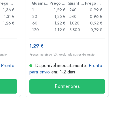
Preço por peça
Quantidade
Preço por peça
Quantidade
Preço por peça
1,36 €
1
1,29 €
240
0,99 €
1
1,31 €
20
1,25 €
540
0,96 €
20
1,26 €
60
1,22 €
1.020
0,92 €
50
120
1,19 €
3.800
0,79 €
100
1,29 €
10,4
envio
Preços incluindo IVA, excluindo custos de envio
Preços i
.
Pronto
Disponível imediatamente.
Pronto
Dis
para envio
em: 1-2 dias
para 
Pormenores