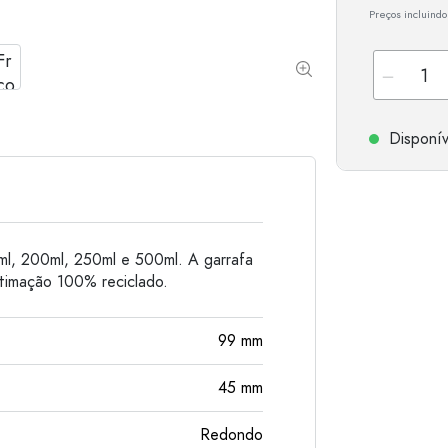
Preços incluindo
Garrafas de alumínio
Disponív
ml, 200ml, 250ml e 500ml. A garrafa
stimação 100% reciclado.
99
mm
45
mm
Redondo