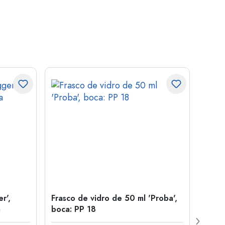
r',
Frasco de vidro de 50 ml 'Proba',
Tamp
a
boca: PP 18
para