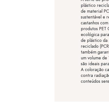
plástico recic
de material P
sustentável e r
castanhos com
produtos PET 
ecológica par
de plástico da 
reciclado (PC
também garante
um volume de 
são ideais par
A coloração c
contra radiaçã
conteúdos sens