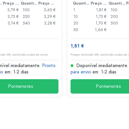
idade
Preço por peça
Quantidade
Preço por peça
Quantidade
Preço por peça
Quantidade
3,79 €
100
3,65 €
1
1,81 €
100
3,75 €
250
3,29 €
10
1,75 €
200
3,74 €
540
3,28 €
20
1,70 €
500
50
1,66 €
1,81 €
indo IVA, excluindo custos de envio
Preços incluindo IVA, excluindo custos de 
nível imediatamente.
Pronto
Disponível imediatamente
io
em: 1-2 dias
para envio
em: 1-2 dias
Pormenores
Pormenores