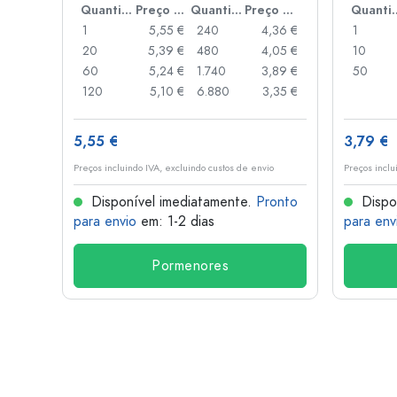
Preço por peça
Quantidade
Preço por peça
Quantidade
Preço por peça
Quant
,06 €
1
5,55 €
240
4,36 €
1
,05 €
20
5,39 €
480
4,05 €
10
,04 €
60
5,24 €
1.740
3,89 €
50
,03 €
120
5,10 €
6.880
3,35 €
5,55 €
3,79 €
o
Preços incluindo IVA, excluindo custos de envio
Preços inclu
onto
Disponível imediatamente.
Pronto
Dispo
para envio
em: 1-2 dias
para env
Pormenores