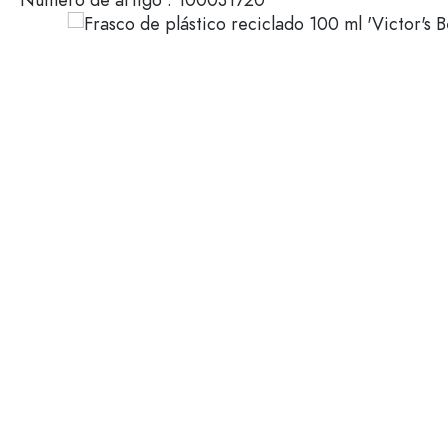
Envases de plástico
Garrafas por uso
Tampas e Fechos
Garrafas para azeite e vina
Garrafas de vinho
Acessórios
Garrafas de cerveja
Garrafas de água
Marca
Frascos de medicamentos
Garrafas de leite
Venda
Novidades
Garrafas por forma
Garrafas farmacêuticas vin
Garrafas com pega
Garrafas de gargalo compr
Garrafas com bordas múltip
Garrafas por material
Garrafas de vidro