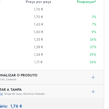
e
Preço por peça
Poupanças*
1,76 €
1,70 €
3%
er
as
1,63 €
7%
o
1,60 €
9%
1,33 €
24%
s
1,28 €
27%
1,24 €
29%
1,11 €
36%
ONALIZAR O PRODUTO
0 ml,
Castanho
TAR A TAMPA
10
, Tampa de rosca, Alumínio, Prateado
tário:
1,76 €
Representação exemplar