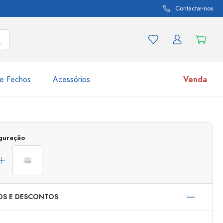
Contactar-nos
e Fechos
Acessórios
Venda
variações de produtos
Frascos
iguração
Descubra agora
Compre agora
OS E DESCONTOS
s