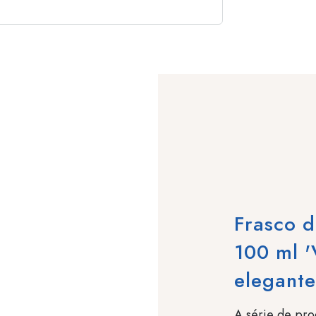
Frasco d
100 ml '
elegante
A série de prod