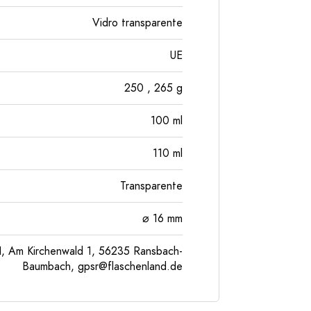
Vidro transparente
UE
250
, 265
g
100
ml
110
ml
Transparente
⌀ 16 mm
, Am Kirchenwald 1, 56235 Ransbach-
Baumbach,
gpsr@flaschenland.de