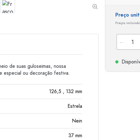
Garrafas de alumínio
Preço uni
Preços incluindo
Disponív
heio de suas guloseimas, nossa
e especial ou decoração festiva.
126,5
, 132
mm
Estrela
Nein
37
mm