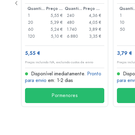
de alav
Preço por peça
Quantidade
Preço por peça
Quantidade
Preço por peça
Quant
,93 €
1
5,55 €
240
4,36 €
1
,88 €
20
5,39 €
480
4,05 €
10
,85 €
60
5,24 €
1.740
3,89 €
50
,74 €
120
5,10 €
6.880
3,35 €
5,55 €
3,79 €
o
Preços incluindo IVA, excluindo custos de envio
Preços inclu
onto
Disponível imediatamente.
Pronto
Dispo
para envio
em: 1-2 dias
para env
Pormenores