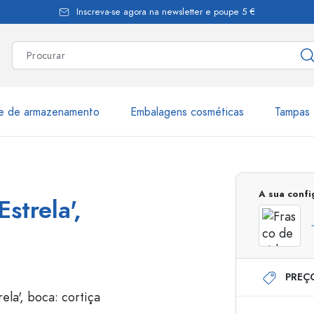
Inscreva-se agora na newsletter e poupe 5 €
te de armazenamento
Embalagens cosméticas
Tampas 
as
Mais de 2.500 produtos e 
A sua conf
strela',
Garrafas Estal
PREÇ
Garrafas dispensadoras
Dispensadores Airles
ica
Frascos de pulverização
Frascos com roll-on