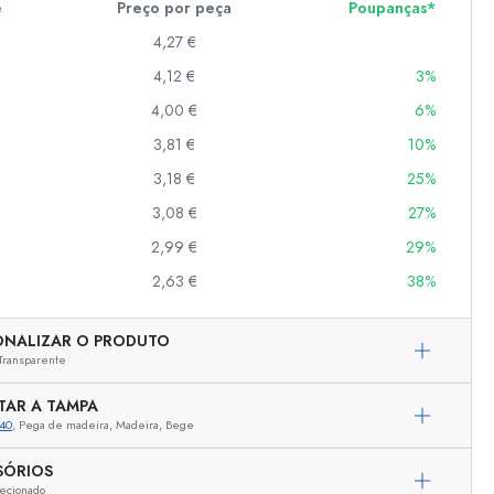
e
Preço por peça
Poupanças*
4,27 €
4,12 €
3%
er
as
4,00 €
6%
o
3,81 €
10%
3,18 €
25%
s
3,08 €
27%
2,99 €
29%
2,63 €
38%
ONALIZAR O PRODUTO
Transparente
TAR A TAMPA
40
, Pega de madeira, Madeira, Bege
Representação exemplar
SÓRIOS
ecionado