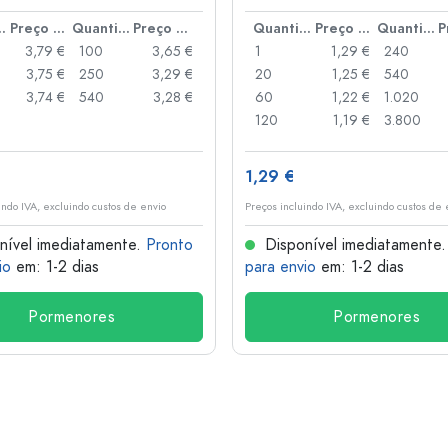
anca
idade
Preço por peça
Quantidade
Preço por peça
Quantidade
Preço por peça
Quantidade
3,79 €
100
3,65 €
1
1,29 €
240
3,75 €
250
3,29 €
20
1,25 €
540
3,74 €
540
3,28 €
60
1,22 €
1.020
120
1,19 €
3.800
1,29 €
indo IVA, excluindo custos de envio
Preços incluindo IVA, excluindo custos de 
nível imediatamente.
Pronto
Disponível imediatamente
io
em: 1-2 dias
para envio
em: 1-2 dias
Pormenores
Pormenores