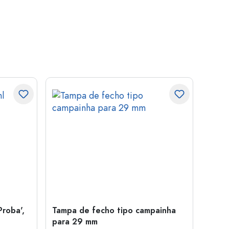
Proba',
Tampa de fecho tipo campainha
Garra
para 29 mm
Juice