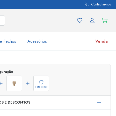
Contactar-nos
e Fechos
Acessórios
Venda
variações de produtos
Frascos
iguração
Descubra agora
Compre agora
selecionar
OS E DESCONTOS
s