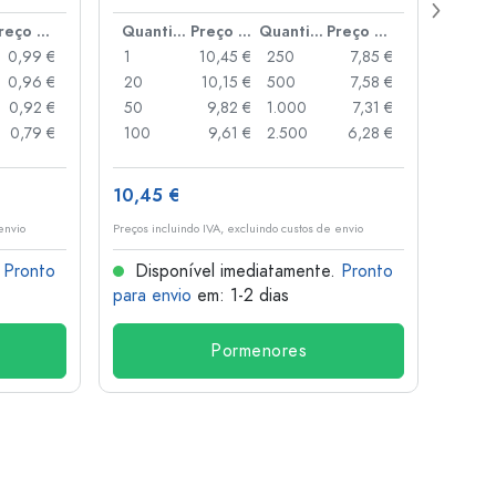
boca
Preço por peça
Quantidade
Preço por peça
Quantidade
Preço por peça
0,99 €
1
10,45 €
250
7,85 €
1
0,96 €
20
10,15 €
500
7,58 €
24
0,92 €
50
9,82 €
1.000
7,31 €
72
0,79 €
100
9,61 €
2.500
6,28 €
120
10,45 €
1,36 
envio
Preços incluindo IVA, excluindo custos de envio
Preços i
.
Pronto
Disponível imediatamente.
Pronto
Dis
para envio
em: 1-2 dias
para 
Pormenores