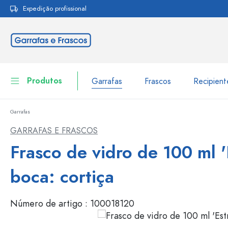
Expedição profissional
pesquisa
Saltar para a navegação principal
Produtos
Garrafas
Frascos
Recipien
Garrafas
Garrafas
Ir para categoria Garraf
GARRAFAS E FRASCOS
Frascos
Frasco de vidro de 100 ml 'E
Garrafas por marca
Garrafas WECK
Recipiente de armazenamento
boca: cortiça
Louça de mesa
Garrafas por função
Número de artigo :
100018120
Frascos conta-gotas
Embalagens cosméticas
Garrafas com tampa mecân