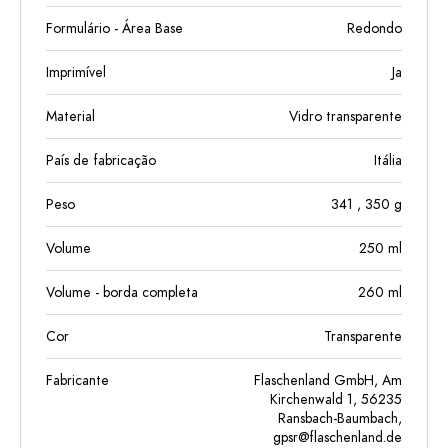
Formulário - Área Base
Redondo
Imprimível
Ja
Material
Vidro transparente
País de fabricação
Itália
Peso
341
, 350
g
Volume
250
ml
Volume - borda completa
260
ml
Cor
Transparente
Fabricante
Flaschenland GmbH, Am
Kirchenwald 1, 56235
Ransbach-Baumbach,
gpsr@flaschenland.de