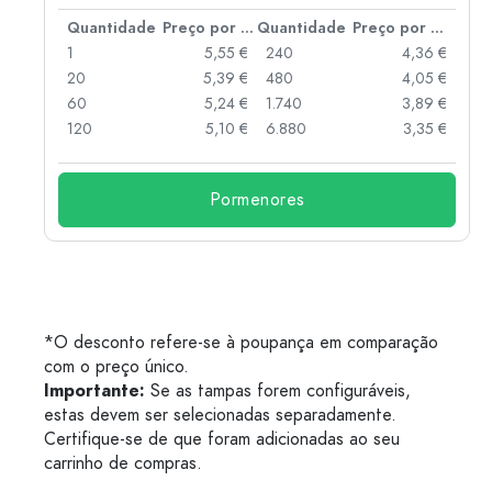
 por peça
Quantidade
Preço por peça
Quantidade
Preço por peça
 €
1
5,55 €
240
4,36 €
 €
20
5,39 €
480
4,05 €
 €
60
5,24 €
1.740
3,89 €
 €
120
5,10 €
6.880
3,35 €
Pormenores
*O desconto refere-se à poupança em comparação
com o preço único.
Importante:
Se as tampas forem configuráveis,
estas devem ser selecionadas separadamente.
Certifique-se de que foram adicionadas ao seu
carrinho de compras.