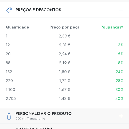
PREÇOS E DESCONTOS
Quantidade
Preço por peça
Poupanças*
1
2,39 €
12
2,31 €
3%
20
2,24 €
6%
88
2,19 €
8%
132
1,80 €
24%
220
1,72 €
28%
1.100
1,67 €
30%
2.705
1,43 €
40%
PERSONALIZAR O PRODUTO
250 ml,
Transparente