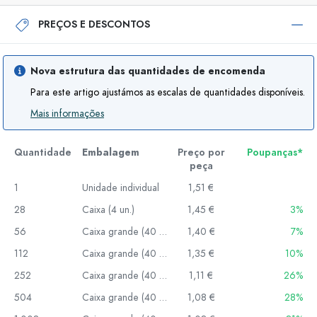
PREÇOS E DESCONTOS
Nova estrutura das quantidades de encomenda
Para este artigo ajustámos as escalas de quantidades disponíveis.
Mais informações
Quantidade
Embalagem
Preço por
Poupanças*
peça
1
Unidade individual
1,51 €
28
Caixa (4 un.)
1,45 €
3%
56
Caixa grande (40 un.)
1,40 €
7%
112
Caixa grande (40 un.)
1,35 €
10%
252
Caixa grande (40 un.)
1,11 €
26%
504
Caixa grande (40 un.)
1,08 €
28%