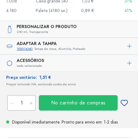
1.008
Caixa grande (40 un.)
1,03 €
31%
4.180
Palete (4180 un.)
0,89 €
41%
PERSONALIZAR O PRODUTO
250 ml,
Transparente
ADAPTAR A TAMPA
100014340
, Tampa de rosca, Alumínio, Prateado
ACESSÓRIOS
nada selecionado
Preço unitário:
1,51 €
Preços incluindo IVA, excluindo custos de envio
No carrinho de compras
Disponível imediatamente.
Pronto para envio
em: 1-2 dias