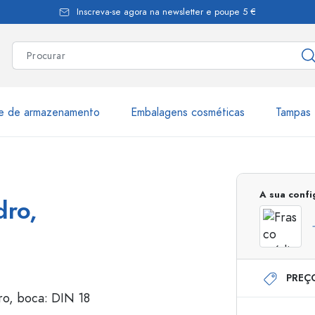
Inscreva-se agora na newsletter e poupe 5 €
te de armazenamento
Embalagens cosméticas
Tampas 
as
Mais de 2.500 produtos e 
A sua conf
dro,
Garrafas Estal
PREÇ
Garrafas dispensadoras
Dispensadores Airles
ica
Frascos de pulverização
Frascos com roll-on