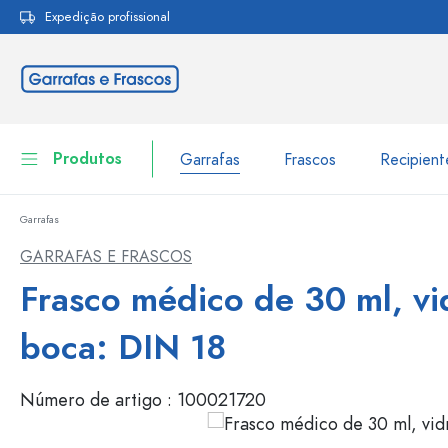
Expedição profissional
pesquisa
Saltar para a navegação principal
Produtos
Garrafas
Frascos
Recipien
Garrafas
Garrafas
Ir para categoria Garraf
GARRAFAS E FRASCOS
Frascos
Frasco médico de 30 ml, vi
Garrafas por marca
Garrafas WECK
Recipiente de armazenamento
boca: DIN 18
Louça de mesa
Garrafas por função
Número de artigo :
100021720
Frascos conta-gotas
Embalagens cosméticas
Garrafas com tampa mecân