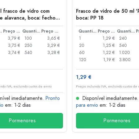
l frasco de vidro com
Frasco de vidro de 50 ml '
e alavanca, boca: fecho
boca: PP 18
anca
idade
Preço por peça
Quantidade
Preço por peça
Quantidade
Preço por peça
Quantidade
3,79 €
100
3,65 €
1
1,29 €
240
3,75 €
250
3,29 €
20
1,25 €
540
3,74 €
540
3,28 €
60
1,22 €
1.020
120
1,19 €
3.800
1,29 €
indo IVA, excluindo custos de envio
Preços incluindo IVA, excluindo custos de 
nível imediatamente.
Pronto
Disponível imediatamente
io
em: 1-2 dias
para envio
em: 1-2 dias
Pormenores
Pormenores