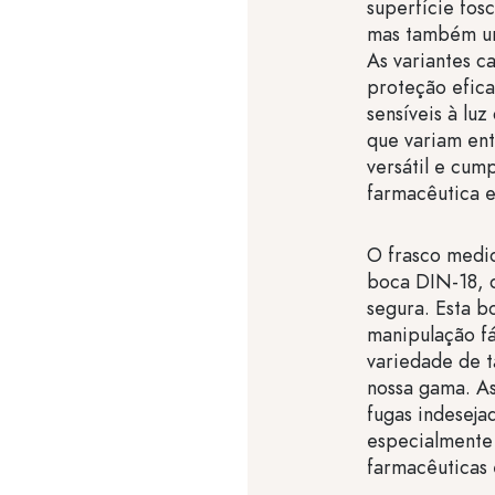
superfície fos
mas também um
As variantes c
proteção efica
sensíveis à lu
que variam ent
versátil e cump
farmacêutica e
O frasco medi
boca DIN-18, 
segura. Esta b
manipulação f
variedade de t
nossa gama. A
fugas indeseja
especialmente
farmacêuticas 