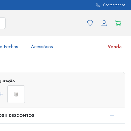
Contactar-nos
e Fechos
Acessórios
Venda
variações de produtos
Frascos
iguração
Descubra agora
Compre agora
OS E DESCONTOS
s