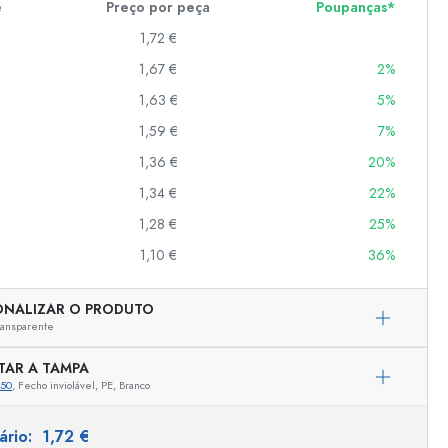
e
Preço por peça
Poupanças*
1,72 €
1,67 €
2%
er
as
1,63 €
5%
o
1,59 €
7%
1,36 €
20%
s
1,34 €
22%
1,28 €
25%
1,10 €
36%
ONALIZAR O PRODUTO
ransparente
TAR A TAMPA
650
, Fecho inviolável, PE, Branco
Representação exemplar
tário:
1,72 €