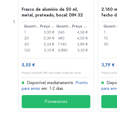
Frasco de alumínio de 50 ml,
2.160 m
a: PP
metal, prateado, bocal: DIN 32
fecho d
de alav
Preço por peça
Quantidade
Preço por peça
Quantidade
Preço por peça
Quant
,93 €
1
5,55 €
240
4,36 €
1
,88 €
20
5,39 €
480
4,05 €
10
,85 €
60
5,24 €
1.740
3,89 €
50
,74 €
120
5,10 €
6.880
3,35 €
5,55 €
3,79 €
o
Preços incluindo IVA, excluindo custos de envio
Preços inclu
onto
Disponível imediatamente.
Pronto
Dispo
para envio
em: 1-2 dias
para env
Pormenores