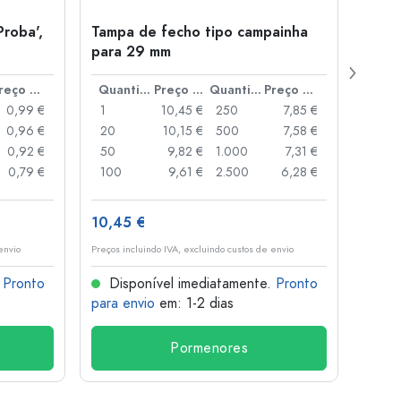
Proba',
Tampa de fecho tipo campainha
Garra
para 29 mm
Juice
boca
Preço por peça
Quantidade
Preço por peça
Quantidade
Preço por peça
0,99 €
1
10,45 €
250
7,85 €
1
0,96 €
20
10,15 €
500
7,58 €
24
0,92 €
50
9,82 €
1.000
7,31 €
72
0,79 €
100
9,61 €
2.500
6,28 €
120
10,45 €
1,36 
envio
Preços incluindo IVA, excluindo custos de envio
Preços i
.
Pronto
Disponível imediatamente.
Pronto
Dis
para envio
em: 1-2 dias
para 
Pormenores