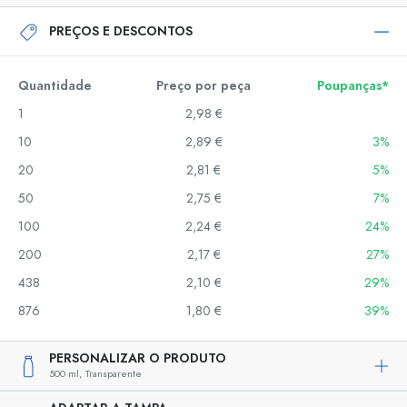
PREÇOS E DESCONTOS
Quantidade
Preço por peça
Poupanças*
1
2,98 €
10
2,89 €
3%
20
2,81 €
5%
50
2,75 €
7%
100
2,24 €
24%
200
2,17 €
27%
438
2,10 €
29%
876
1,80 €
39%
PERSONALIZAR O PRODUTO
500 ml,
Transparente