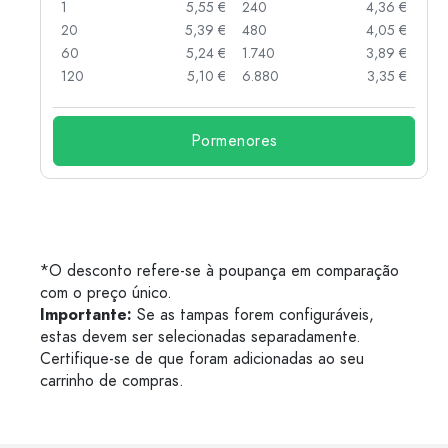
 €
1
5,55 €
240
4,36 €
 €
20
5,39 €
480
4,05 €
 €
60
5,24 €
1.740
3,89 €
 €
120
5,10 €
6.880
3,35 €
Pormenores
*O desconto refere-se à poupança em comparação
com o preço único.
Importante:
Se as tampas forem configuráveis,
estas devem ser selecionadas separadamente.
Certifique-se de que foram adicionadas ao seu
carrinho de compras.