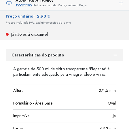
ADAPTAR A TAMPA
100002280
, Rolha pontiaguda, Cortiça natural, Bege
Preço unitário:
2,98 €
Preços incluindo IVA, excluindo custos de envio
Já não está disponível
Características do produto
A garrafa de 500 ml de vidro transparente 'Eleganta' é
particularmente adequado para vinagre, óleo e vinho.
Altura
271,5
mm
Formulário - Área Base
Oval
Imprimível
Ja
Largo
63,2
mm