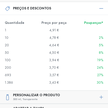
PREÇOS E DESCONTOS
Quantidade
Preço por peça
Poupanças*
1
4,91 €
10
4,78 €
2%
20
4,64 €
5%
50
4,50 €
8%
100
3,94 €
19%
200
3,70 €
24%
693
3,57 €
27%
1.386
3,43 €
30%
PERSONALIZAR O PRODUTO
500 ml,
Transparente