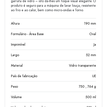
garrafa de vidro – isto dá-lhes um toque visual elegante. O
produto é seguro para a máquina de lavar louça, resistente
ao frio e ao calor, bem como micro-ondas e forno.
Altura
190
mm
Formulário - Área Base
Oval
Imprimível
Ja
Largo
52
mm
Material
Vidro transparente
País de fabricação
UE
Peso
750
, 764
g
Volume
500
ml