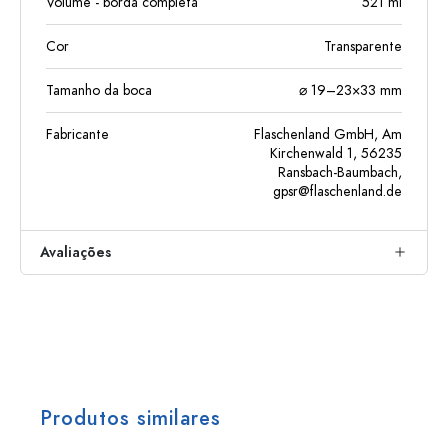
Volume - borda completa
521
ml
Cor
Transparente
Tamanho da boca
⌀ 19–23×33 mm
Fabricante
Flaschenland GmbH, Am
Kirchenwald 1, 56235
Ransbach-Baumbach,
gpsr@flaschenland.de
Avaliações
Produtos similares