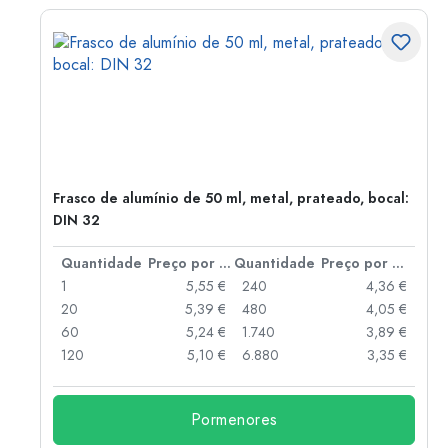
Frasco de alumínio de 50 ml, metal, prateado, bocal:
DIN 32
 por peça
Quantidade
Preço por peça
Quantidade
Preço por peça
 €
1
5,55 €
240
4,36 €
 €
20
5,39 €
480
4,05 €
 €
60
5,24 €
1.740
3,89 €
 €
120
5,10 €
6.880
3,35 €
Pormenores