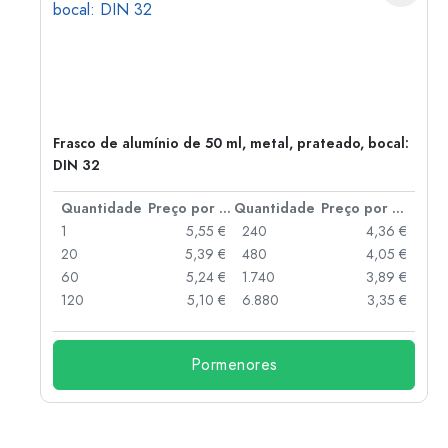
Frasco de alumínio de 50 ml, metal, prateado, bocal:
DIN 32
 por peça
Quantidade
Preço por peça
Quantidade
Preço por peça
 €
1
5,55 €
240
4,36 €
 €
20
5,39 €
480
4,05 €
 €
60
5,24 €
1.740
3,89 €
 €
120
5,10 €
6.880
3,35 €
Pormenores