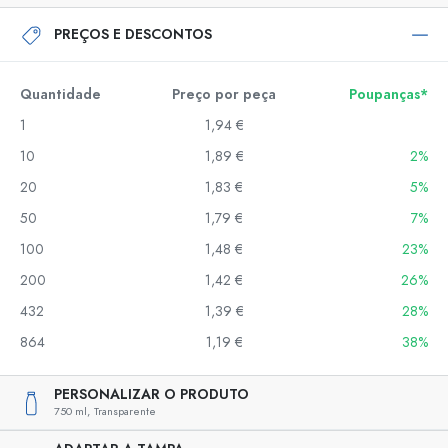
PREÇOS E DESCONTOS
Quantidade
Preço por peça
Poupanças*
1
1,94 €
10
1,89 €
2%
20
1,83 €
5%
50
1,79 €
7%
100
1,48 €
23%
200
1,42 €
26%
432
1,39 €
28%
864
1,19 €
38%
PERSONALIZAR O PRODUTO
750 ml,
Transparente