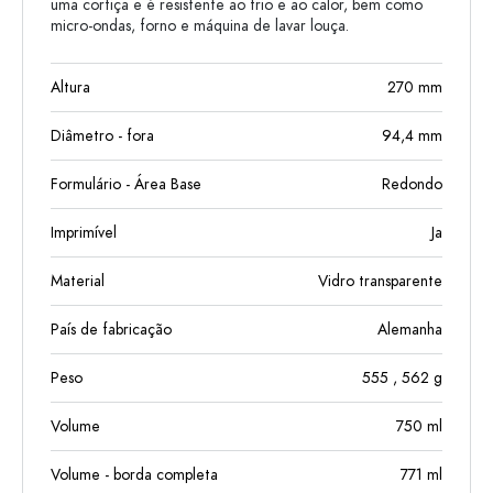
uma cortiça e é resistente ao frio e ao calor, bem como
micro-ondas, forno e máquina de lavar louça.
Altura
270
mm
Diâmetro - fora
94,4
mm
Formulário - Área Base
Redondo
Imprimível
Ja
Material
Vidro transparente
País de fabricação
Alemanha
Peso
555
, 562
g
Volume
750
ml
Volume - borda completa
771
ml