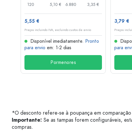
,62 €
120
5,10 €
6.880
3,35 €
5,55 €
3,79 €
o
Preços incluindo IVA, excluindo custos de envio
Preços inclu
onto
Disponível imediatamente.
Pronto
Dispo
para envio
em: 1-2 dias
para env
Pormenores
*O desconto refere-se à poupança em comparação 
Importante:
Se as tampas forem configuráveis, est
compras.