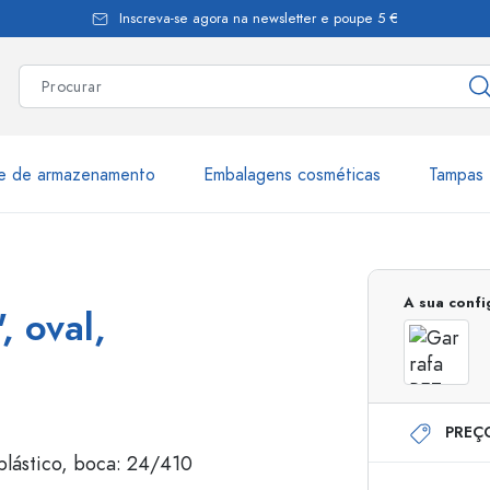
Inscreva-se agora na newsletter e poupe 5 €
te de armazenamento
Embalagens cosméticas
Tampas 
as
Mais de 2.500 produtos e 
A sua conf
, oval,
Garrafas Estal
PREÇ
Garrafas dispensadoras
Dispensadores Airles
ica
Frascos de pulverização
Frascos com roll-on