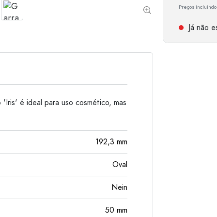
Preços incluindo
Garrafas de alumínio
Já não es
'Iris' é ideal para uso cosmético, mas
192,3
mm
Oval
Nein
50
mm