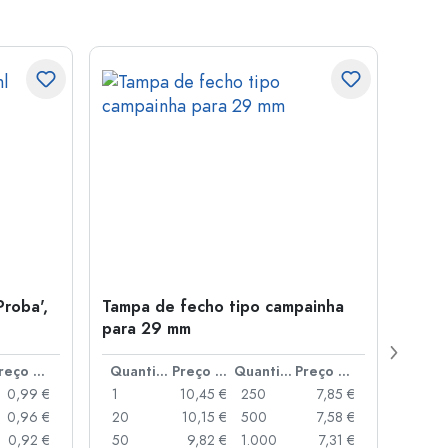
Proba',
Tampa de fecho tipo campainha
Garra
para 29 mm
Juice
boca
Preço por peça
Quantidade
Preço por peça
Quantidade
Preço por peça
0,99 €
1
10,45 €
250
7,85 €
1
0,96 €
20
10,15 €
500
7,58 €
24
0,92 €
50
9,82 €
1.000
7,31 €
72