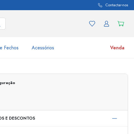
Contactar-nos
e Fechos
Acessórios
Venda
variações de produtos
Frascos
iguração
Descubra agora
Compre agora
OS E DESCONTOS
s