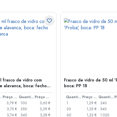
l frasco de vidro com
Frasco de vidro de 50 ml '
e alavanca, boca: fecho
boca: PP 18
anca
idade
Preço por peça
Quantidade
Preço por peça
Quantidade
Preço por peça
Quantidade
3,79 €
100
3,65 €
1
1,29 €
240
3,75 €
250
3,29 €
20
1,25 €
540
3,74 €
540
3,28 €
60
1,22 €
1.020