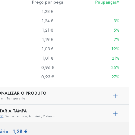
e
Preço por peça
Poupanças*
1,28 €
1,24 €
3%
er
as
1,21 €
5%
o
1,19 €
7%
1,03 €
19%
s
1,01 €
21%
0,96 €
25%
0,93 €
27%
ONALIZAR O PRODUTO
 ml,
Transparente
TAR A TAMPA
10
, Tampa de rosca, Alumínio, Prateado
Representação exemplar
tário:
1,28 €