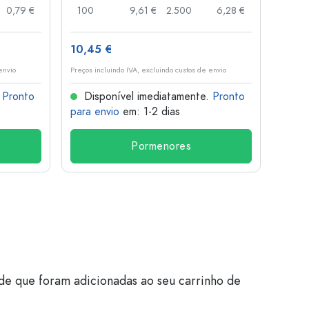
0,79 €
100
9,61 €
2.500
6,28 €
120
10,45 €
1,36 
envio
Preços incluindo IVA, excluindo custos de envio
Preços i
.
Pronto
Disponível imediatamente.
Pronto
Dis
para envio
em: 1-2 dias
para 
Pormenores
de que foram adicionadas ao seu carrinho de