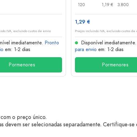
120
1,19 €
3.800
1,29 €
indo IVA, excluindo custos de envio
Preços incluindo IVA, excluindo custos de 
nível imediatamente.
Pronto
Disponível imediatamente
io
em: 1-2 dias
para envio
em: 1-2 dias
Pormenores
Pormenores
com o preço único.
as devem ser selecionadas separadamente. Certifique-se 