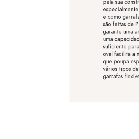
pela sua const
especialmente
e como garrafa
são feitas de 
garante uma a
uma capacidad
suficiente par
oval facilita 
que poupa esp
vários tipos d
garrafas flexív