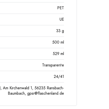
PET
UE
33
g
500
ml
529
ml
Transparente
24/41
, Am Kirchenwald 1, 56235 Ransbach-
Baumbach,
gpsr@flaschenland.de