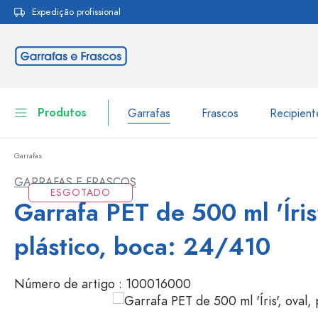
Expedição profissional
pesquisa
Saltar para a navegação principal
Produtos
Garrafas
Frascos
Recipien
Garrafas
Garrafas
Ir para categoria Garraf
GARRAFAS E FRASCOS
ESGOTADO
Frascos
Garrafa PET de 500 ml 'Íris'
Garrafas por marca
Garrafas WECK
Recipiente de armazenamento
plástico, boca: 24/410
Louça de mesa
Garrafas por função
Número de artigo :
100016000
Frascos conta-gotas
Embalagens cosméticas
Garrafas com tampa mecân