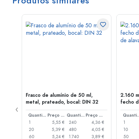
Produtos similares
boca:
Frasco de alumínio de 50 ml,
2.160 m
metal, prateado, bocal: DIN 32
fecho d
de alav
Preço por peça
Quantidade
Preço por peça
Quantidade
Preço por peça
Quant
,78 €
1
5,55 €
240
4,36 €
1
,76 €
20
5,39 €
480
4,05 €
10
,73 €
60
5,24 €
1.740
3,89 €
50