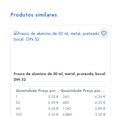
Produtos similares
Frasco de alumínio de 50 ml, metal, prateado, bocal:
DIN 32
 por peça
Quantidade
Preço por peça
Quantidade
Preço por peça
 €
1
5,55 €
240
4,36 €
 €
20
5,39 €
480
4,05 €
 €
60
5,24 €
1.740
3,89 €
 €
120
5,10 €
6.880
3,35 €