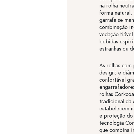
na rolha neutr
forma natural,
garrafa se man
combinação in
vedação fiável
bebidas espiri
estranhas ou d
As rolhas com 
designs e diâ
confortável gr
engarrafadores
rolhas Corkco
tradicional da
estabelecem n
e proteção do
tecnologia Cor
que combina in