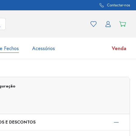
Contactar-nos
e Fechos
Acessórios
Venda
variações de produtos
Frascos
Descubra agora
iguração
Compre agora
OS E DESCONTOS
s