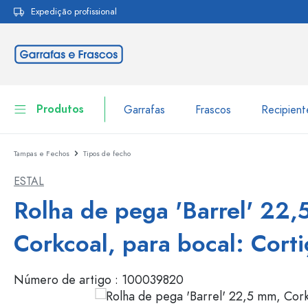
Expedição profissional
pesquisa
Saltar para a navegação principal
Produtos
Garrafas
Frascos
Recipien
Tampas e Fechos
Tipos de fecho
Garrafas
Ir para categoria Garraf
ESTAL
Frascos
Garrafas por marca
Rolha de pega 'Barrel' 22,
Garrafas WECK
Recipiente de armazenamento
Corkcoal, para bocal: Corti
Louça de mesa
Garrafas por função
Número de artigo :
100039820
Frascos conta-gotas
Embalagens cosméticas
Garrafas com tampa mecân