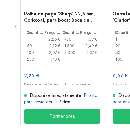
sanal
Rolha de pega 'Sharp' 22,5 mm,
Garrafa
tiça
Corkcoal, para boca: Boca de
'Clarior
rolha em prato
Preço por peça
Quantidade
Preço por peça
Quantidade
Preço por peça
Quant
,90 €
1
2,26 €
750
1,59 €
1
,80 €
50
2,12 €
1.500
1,49 €
20
,70 €
100
2,07 €
3.000
1,37 €
50
,25 €
250
1,70 €
100
2,26 €
6,67 €
o
Preços incluindo IVA, excluindo custos de envio
Preços inclu
onto
Disponível imediatamente.
Pronto
Dispo
para envio
em: 1-2 dias
para env
Pormenores