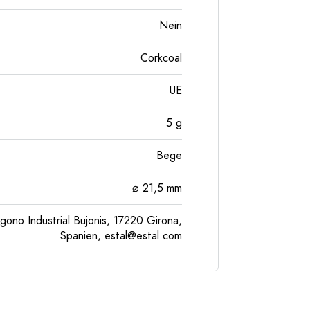
Nein
Corkcoal
UE
5
g
Bege
⌀ 21,5 mm
gono Industrial Bujonis, 17220 Girona,
Spanien,
estal@estal.com