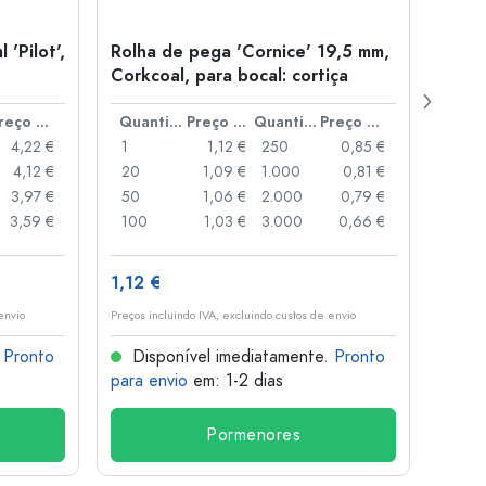
'Pilot',
Rolha de pega 'Cornice' 19,5 mm,
Garra
Corkcoal, para bocal: cortiça
Dome'
Preço por peça
Quantidade
Preço por peça
Quantidade
Preço por peça
4,22 €
1
1,12 €
250
0,85 €
1
4,12 €
20
1,09 €
1.000
0,81 €
20
3,97 €
50
1,06 €
2.000
0,79 €
50
3,59 €
100
1,03 €
3.000
0,66 €
100
1,12 €
5,24
envio
Preços incluindo IVA, excluindo custos de envio
Preços i
.
Pronto
Disponível imediatamente.
Pronto
Dis
para envio
em: 1-2 dias
para 
Pormenores