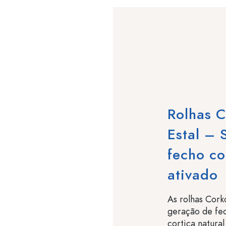
Rolhas 
Estal – 
fecho co
ativado
As rolhas Cor
geração de fe
cortiça natura