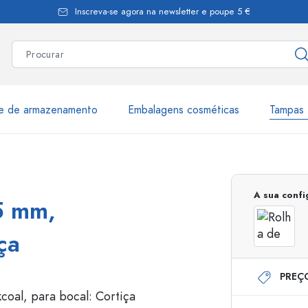
Inscreva-se agora na newsletter e poupe 5 €
te de armazenamento
Embalagens cosméticas
Tampas 
as
Mais de 2.500 produtos e 
A sua conf
5 mm,
Garrafas Estal
ça
PREÇ
Garrafas dispensadoras
Dispensadores Airles
ica
Frascos de pulverização
Frascos com roll-on