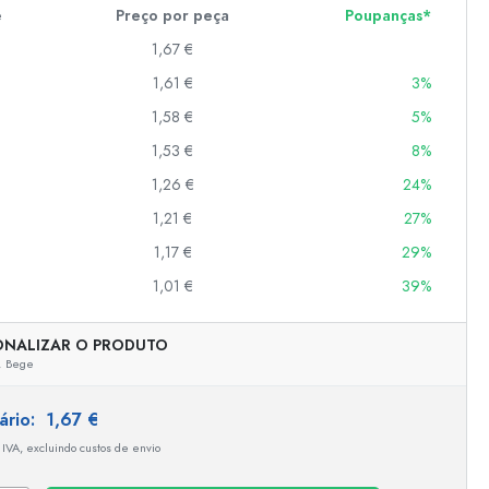
e
Preço por peça
Poupanças*
1,67 €
er
1,61 €
3%
as
1,58 €
5%
o
1,53 €
8%
1,26 €
24%
s
1,21 €
27%
1,17 €
29%
1,01 €
39%
ONALIZAR O PRODUTO
,
Bege
tário:
1,67 €
 IVA, excluindo custos de envio