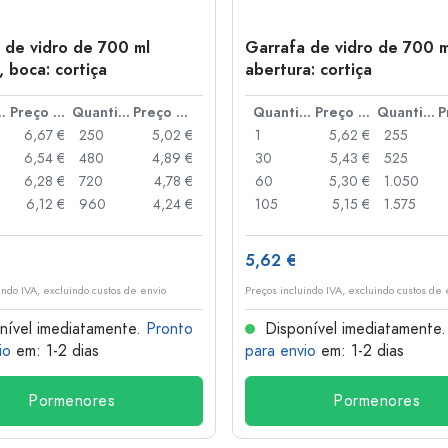
 de vidro de 700 ml
Garrafa de vidro de 700 ml 
', boca: cortiça
abertura: cortiça
idade
Preço por peça
Quantidade
Preço por peça
Quantidade
Preço por peça
Quantidade
6,67 €
250
5,02 €
1
5,62 €
255
6,54 €
480
4,89 €
30
5,43 €
525
6,28 €
720
4,78 €
60
5,30 €
1.050
6,12 €
960
4,24 €
105
5,15 €
1.575
5,62 €
indo IVA, excluindo custos de envio
Preços incluindo IVA, excluindo custos de 
nível imediatamente.
Pronto
Disponível imediatamente
io
em: 1-2 dias
para envio
em: 1-2 dias
Pormenores
Pormenores