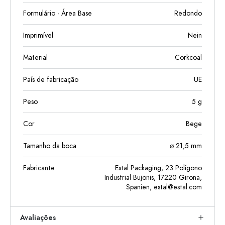
Formulário - Área Base
Redondo
Imprimível
Nein
Material
Corkcoal
País de fabricação
UE
Peso
5
g
Cor
Bege
Tamanho da boca
⌀ 21,5 mm
Fabricante
Estal Packaging, 23 Polígono
Industrial Bujonis, 17220 Girona,
Spanien,
estal@estal.com
Avaliações