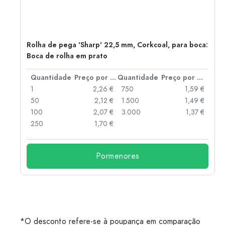
a,
Rolha de pega 'Sharp' 22,5 mm, Corkcoal, para boca:
Boca de rolha em prato
 por peça
Quantidade
Preço por peça
Quantidade
Preço por peça
 €
1
2,26 €
750
1,59 €
 €
50
2,12 €
1.500
1,49 €
 €
100
2,07 €
3.000
1,37 €
 €
250
1,70 €
Pormenores
*O desconto refere-se à poupança em comparação