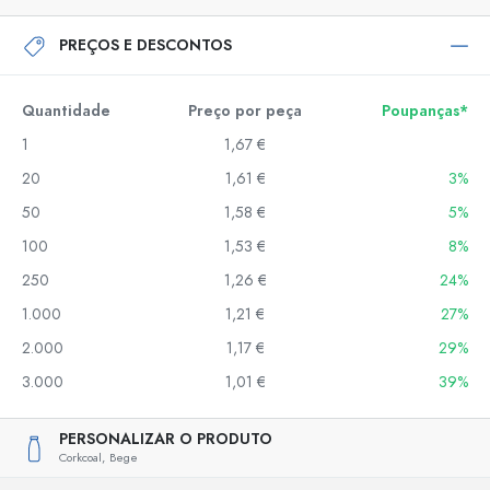
PREÇOS E DESCONTOS
Quantidade
Preço por peça
Poupanças*
1
1,67 €
20
1,61 €
3%
50
1,58 €
5%
100
1,53 €
8%
250
1,26 €
24%
1.000
1,21 €
27%
2.000
1,17 €
29%
3.000
1,01 €
39%
PERSONALIZAR O PRODUTO
Corkcoal,
Bege