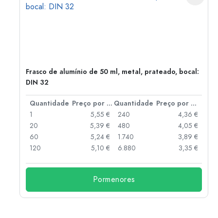
Frasco de alumínio de 50 ml, metal, prateado, bocal:
DIN 32
 por peça
Quantidade
Preço por peça
Quantidade
Preço por peça
 €
1
5,55 €
240
4,36 €
 €
20
5,39 €
480
4,05 €
 €
60
5,24 €
1.740
3,89 €
 €
120
5,10 €
6.880
3,35 €
Pormenores