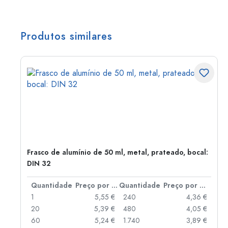
Produtos similares
Frasco de alumínio de 50 ml, metal, prateado, bocal:
DIN 32
 por peça
Quantidade
Preço por peça
Quantidade
Preço por peça
 €
1
5,55 €
240
4,36 €
 €
20
5,39 €
480
4,05 €
 €
60
5,24 €
1.740
3,89 €