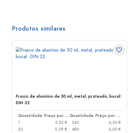
Produtos similares
Frasco de alumínio de 50 ml, metal, prateado, bocal:
DIN 32
 por peça
Quantidade
Preço por peça
Quantidade
Preço por peça
 €
1
5,55 €
240
4,36 €
 €
20
5,39 €
480
4,05 €