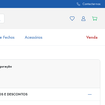
Contactar-nos
e Fechos
Acessórios
Venda
variações de produtos
Frascos
Descubra agora
iguração
Compre agora
OS E DESCONTOS
s