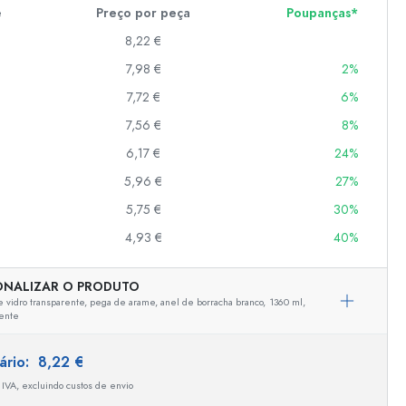
e
Preço por peça
Poupanças*
8,22 €
er
7,98 €
2%
as
7,72 €
6%
o
7,56 €
8%
6,17 €
24%
s
5,96 €
27%
5,75 €
30%
4,93 €
40%
ONALIZAR O PRODUTO
 vidro transparente, pega de arame, anel de borracha branco,
1360 ml,
rente
tário:
8,22 €
 IVA, excluindo custos de envio
Representação exemplar