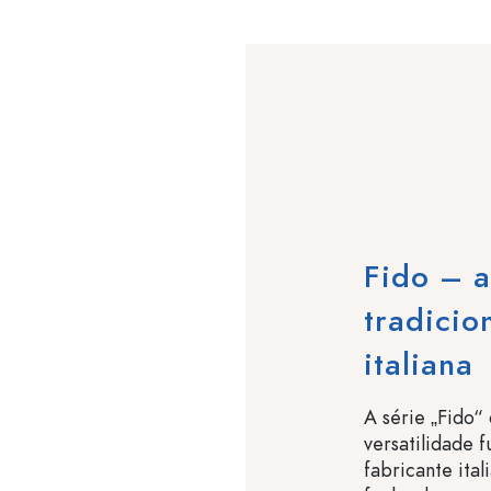
Fido – 
tradicio
italiana
A série „Fido“
versatilidade 
fabricante ita