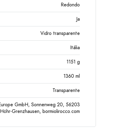
Redondo
Ja
Vidro transparente
Itália
1151
g
1360
ml
Transparente
l Europe GmbH, Sonnenweg 20, 56203
Höhr-Grenzhausen, bormiolirocco.com