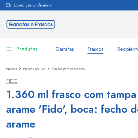
Expedição profissional
pesquisa
Saltar para a navegação principal
Produtos
Garrafas
Frascos
Recipien
Frascos
Frascos por uso
Frascos para conservas
Garrafas
Ir para categoria Garraf
FIDO
Frascos
Garrafas por marca
1.360 ml frasco com tampa
Garrafas WECK
Recipiente de armazenamento
arame 'Fido', boca: fecho 
Louça de mesa
Garrafas por função
arame
Frascos conta-gotas
Embalagens cosméticas
Garrafas com tampa mecân