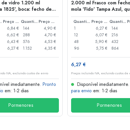
 de vidro 1.200 ml
2.000 ml Frasco com fech
na 1825', boca: fecho de
mola 'Fido' Tampa Azul, q
Boca: fecho de mola
idade
Preço por peça
Quantidade
Preço por peça
Quantidade
Preço por peça
Quantidade
6,84 €
144
4,90 €
1
6,27 €
144
6,62 €
288
4,70 €
12
6,07 €
216
6,43 €
576
4,53 €
48
5,90 €
432
6,27 €
1.152
4,35 €
96
5,75 €
864
6,27 €
indo IVA, excluindo custos de envio
Preços incluindo IVA, excluindo custos de 
nível imediatamente.
Pronto
Disponível imediatamente
io
em: 1-2 dias
para envio
em: 1-2 dias
Pormenores
Pormenores