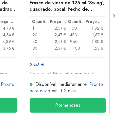
o de
Frasco de vidro de 125 ml 'Swing',
Garra
uadrado,
quadrado, bocal: fecho de
'Quat
alavanca
de ro
Preço por peça
Quantidade
Preço por peça
Quantidade
Preço por peça
4,70 €
1
2,57 €
160
1,92 €
1
4,54 €
20
2,47 €
480
1,87 €
12
4,39 €
40
2,41 €
960
1,80 €
48
3,76 €
80
2,37 €
1.400
1,53 €
96
2,57 €
3,95
envio
Preços incluindo IVA, excluindo custos de envio
Preços i
.
Pronto
Disponível imediatamente.
Pronto
Dis
para envio
em: 1-2 dias
para 
Pormenores