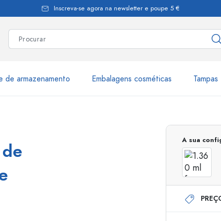
Inscreva-se agora na newsletter e poupe 5 €
te de armazenamento
Embalagens cosméticas
Tampas 
as
Mais de 2.500 produtos e 
A sua conf
 de
Garrafas Estal
de
PREÇ
Garrafas dispensadoras
Dispensadores Airles
ica
Frascos de pulverização
Frascos com roll-on