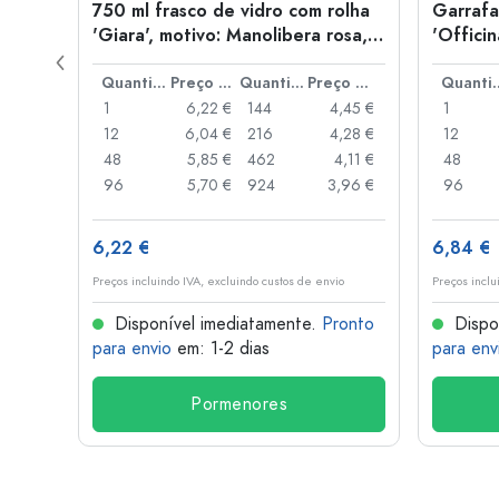
idro
750 ml frasco de vidro com rolha
Garrafa
'Giara', motivo: Manolibera rosa,
'Offici
boca: rolha
mola
Preço por peça
Quantidade
Preço por peça
Quantidade
Preço por peça
Quant
,67 €
1
6,22 €
144
4,45 €
1
,34 €
12
6,04 €
216
4,28 €
12
,03 €
48
5,85 €
462
4,11 €
48
7,78 €
96
5,70 €
924
3,96 €
96
6,22 €
6,84 €
o
Preços incluindo IVA, excluindo custos de envio
Preços inclu
onto
Disponível imediatamente.
Pronto
Dispo
para envio
em: 1-2 dias
para env
Pormenores