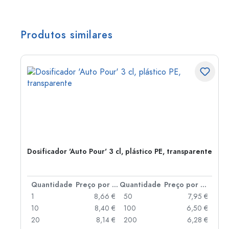
Produtos similares
do
Dosificador 'Auto Pour' 3 cl, plástico PE, transparente
 por peça
Quantidade
Preço por peça
Quantidade
Preço por peça
 €
1
8,66 €
50
7,95 €
 €
10
8,40 €
100
6,50 €
 €
20
8,14 €
200
6,28 €