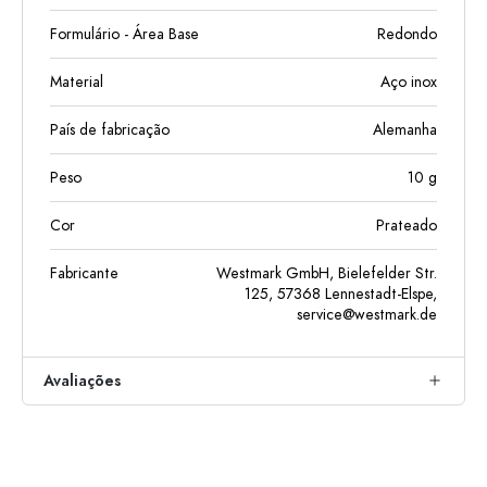
Formulário - Área Base
Redondo
Material
Aço inox
País de fabricação
Alemanha
Peso
10
g
Cor
Prateado
Fabricante
Westmark GmbH, Bielefelder Str.
125, 57368 Lennestadt-Elspe,
service@westmark.de
Avaliações