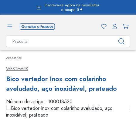
Inscreva-se agora na newsletter
eúdo principal
e poupe 5 €
Acessórios
WESTMARK
Bico vertedor Inox com colarinho
aveludado, aço inoxidável, prateado
Número de artigo :
100018520