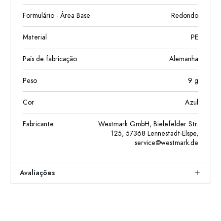
Formulário - Área Base
Redondo
Material
PE
País de fabricação
Alemanha
Peso
9
g
Cor
Azul
Fabricante
Westmark GmbH, Bielefelder Str.
125, 57368 Lennestadt-Elspe,
service@westmark.de
Avaliações