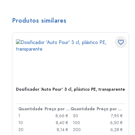
Produtos similares
do
Dosificador 'Auto Pour' 3 cl, plástico PE, transparente
 por peça
Quantidade
Preço por peça
Quantidade
Preço por peça
 €
1
8,66 €
50
7,95 €
 €
10
8,40 €
100
6,50 €
 €
20
8,14 €
200
6,28 €