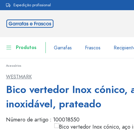
Expedição profissional
pesquisa
Saltar para a navegação principal
Produtos
Garrafas
Frascos
Recipien
Acessórios
Garrafas
Ir para categoria Garraf
WESTMARK
Frascos
Bico vertedor Inox cónico, 
Garrafas por marca
Garrafas WECK
Recipiente de armazenamento
inoxidável, prateado
Louça de mesa
Garrafas por função
Número de artigo :
100018550
Frascos conta-gotas
Embalagens cosméticas
Garrafas com tampa mecân