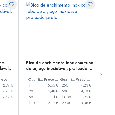
com
Bico de enchimento Inox com tubo
Bico 
ável,
de ar, aço inoxidável, prateado-
avelu
preto
prat
Preço por peça
Quantidade
Preço por peça
Quantidade
Preço por peça
2,77 €
1
5,65 €
250
4,23 €
1
2,70 €
20
5,48 €
500
4,10 €
10
2,62 €
50
5,31 €
1.000
3,95 €
20
100
5,19 €
2.500
3,38 €