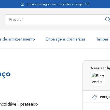
Inscreva-se agora na newsletter e poupe 5 €
te de armazenamento
Embalagens cosméticas
Tampas 
as
Mais de 2.500 produtos e 
A sua conf
aço
Garrafas Estal
PREÇ
Garrafas dispensadoras
Dispensadores Airles
ica
Frascos de pulverização
Frascos com roll-on