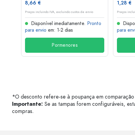
8,66 €
1,28 €
o
Preços incluindo IVA, excluindo custos de envio
Preços inclu
onto
Disponível imediatamente.
Pronto
Dispo
para envio
em: 1-2 dias
para env
Pormenores
*O desconto refere-se à poupança em comparação 
Importante:
Se as tampas forem configuráveis, est
compras.