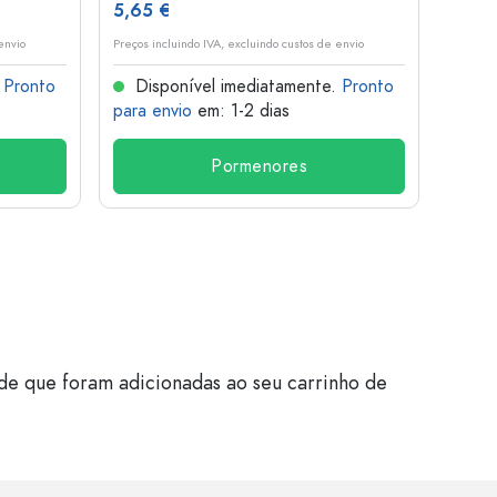
5,65 €
5,35
envio
Preços incluindo IVA, excluindo custos de envio
Preços i
.
Pronto
Disponível imediatamente.
Pronto
Dis
para envio
em: 1-2 dias
para 
Pormenores
de que foram adicionadas ao seu carrinho de