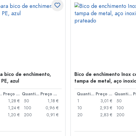
ra bico de enchimento,
Bico de enchimento Inox 
 PE, azul
tampa de metal, aço inoxid
prateado
idade
Preço por peça
Quantidade
Preço por peça
Quantidade
Preço por peça
Quantidade
1,28 €
50
1,18 €
1
3,01 €
50
1,24 €
100
0,96 €
10
2,93 €
100
1,20 €
200
0,91 €
20
2,83 €
200