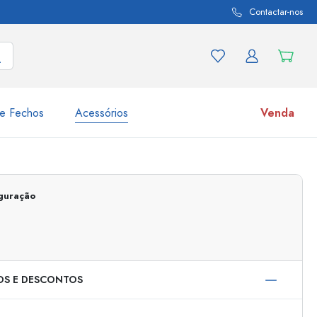
Contactar-nos
e Fechos
Acessórios
Venda
variações de produtos
Frascos
iguração
Descubra agora
Compre agora
OS E DESCONTOS
s