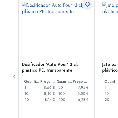
inho
Dosificador 'Auto Pour' 3 cl,
Jato pa
plástico PE, transparente
plástico
Preço por peça
Quantidade
Preço por peça
Quantidade
Preço por peça
Quant
,92 €
1
8,66 €
50
7,95 €
1
,02 €
10
8,40 €
100
6,50 €
10
,87 €
20
8,14 €
200
6,28 €
20