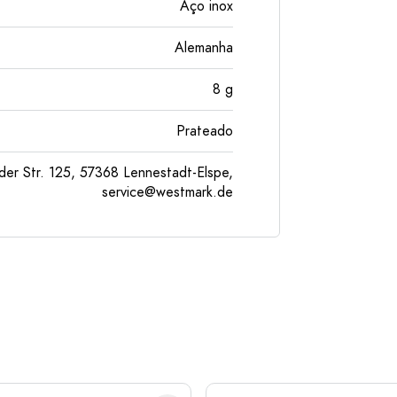
Aço inox
Alemanha
8
g
Prateado
er Str. 125, 57368 Lennestadt-Elspe,
service@westmark.de