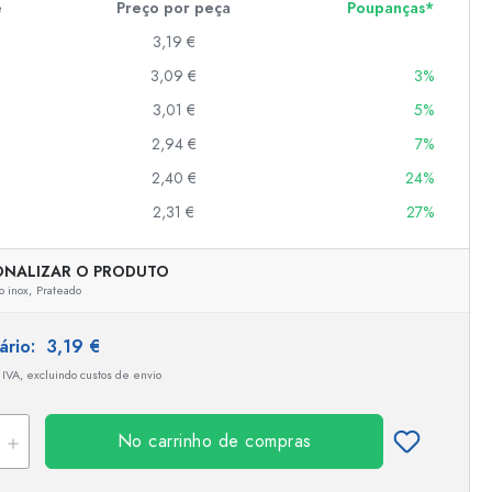
e
Preço por peça
Poupanças*
3,19 €
3,09 €
3%
er
as
3,01 €
5%
o
2,94 €
7%
2,40 €
24%
s
2,31 €
27%
ONALIZAR O PRODUTO
o inox,
Prateado
tário:
3,19 €
 IVA, excluindo custos de envio
No carrinho de compras