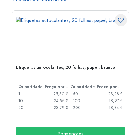
,
Etiquetas autocolantes, 20 folhas, papel, branco
 por peça
Quantidade
Preço por peça
Quantidade
Preço por peça
 €
1
25,30 €
50
23,28 €
 €
10
24,55 €
100
18,97 €
 €
20
23,79 €
200
18,34 €
Pormenores