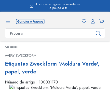
Inscreva-se agora na newsletter
eúdo principal
e poupe 5 €
Acessórios
AVERY ZWECKFORM
Etiquetas Zweckform 'Moldura Verde',
papel, verde
Número de artigo :
100031170